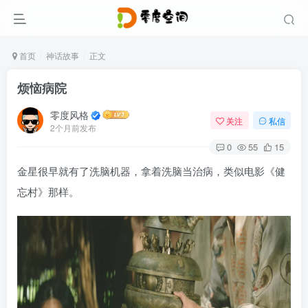
首页
神话故事
正文
烦恼病院
零度风格
关注
私信
2个月前发布
0
55
15
金星很早就有了洗脑机器，拿着洗脑当治病，类似电影《健
忘村》那样。