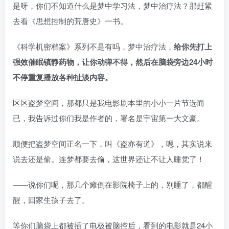
是呀，你们不知道什么是梦中学习法，梦中治疗法？那赶紧
去看《思想控制的荒唐史》一书。
《科学机密档案》系列不是有吗，梦中治疗法，
给你先打上
强效催眠镇静药物，让你动弹不得，然后在脑袋旁边24小时
不停重复播放各种扯淡内容。
区区盗梦空间，那都只是我电影剧本里的小小一片节选而
已，我告诉过你们我是作者的，署名是宇宙第一大文豪。
顺便把盗梦空间正名一下，叫《盗亦有道》，嗯，其实说来
说去还是偷。连梦都要去偷，这世界还让不让人睡觉了！
——说你们呢，那几个瘫倒在影院椅子上的，别睡了，都醒
醒，回家生孩子去了。
等你们脑袋上都被插了电极被脑控后，看到的电影就是24小