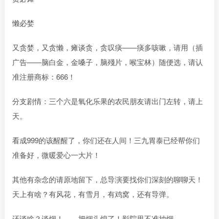
懒必婪
又贪婪，又贪懒，瘫谈贪，贪叹痰——痰多咳嗽，请用（插
广告——脑白金，金嗓子，脑殘片，喉宝林）随便选，请认
准注册商标：666！
分支剧情：三个六是氧化乐果的农民朋友请出门左转，请上
天。
看成999的该醒醒了，你们还在人间！三九胃泰已经帮你们
准备好，微暖爱心一大片！
其他有杂念的请原地留下，总导演要找你们深刻的聊聊天！
天上有啥？有风花，有雪月，有鸡窝，还有导弹。
还谈啥？谈烟！——把烟头熄了！影院里不准抽烟。