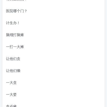
医院哪个门？
计生办！
脑殘打脑瘫
一打一大摊
让他们贪
让他们懒
一大贪
一大婪
贪必瘫