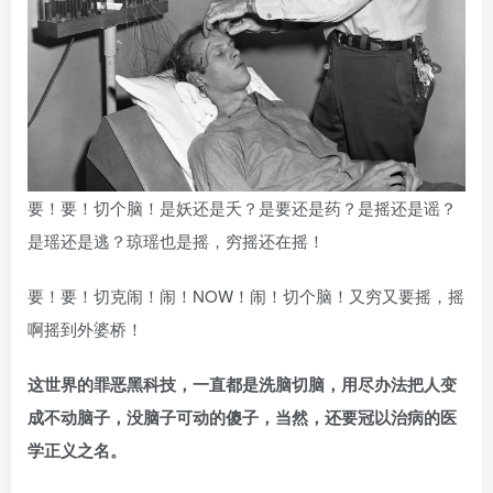
要！要！切个脑！是妖还是夭？是要还是药？是摇还是谣？
是瑶还是逃？琼瑶也是摇，穷摇还在摇！
要！要！切克闹！闹！NOW！闹！切个脑！又穷又要摇，摇
啊摇到外婆桥！
这世界的罪恶黑科技，一直都是洗脑切脑，用尽办法把人变
成不动脑子，没脑子可动的傻子，当然，还要冠以治病的医
学正义之名。