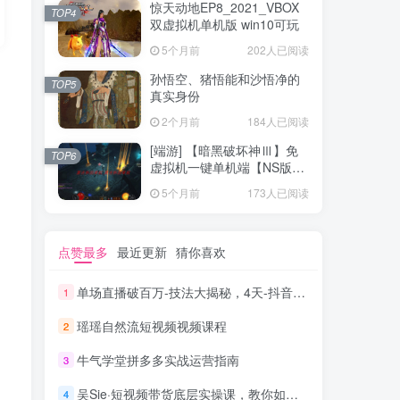
惊天动地EP8_2021_VBOX
TOP4
双虚拟机单机版 win10可玩
5个月前
202人已阅读
孙悟空、猪悟能和沙悟净的
TOP5
真实身份
2个月前
184人已阅读
[端游] 【暗黑破坏神Ⅲ】免
TOP6
虚拟机一键单机端【NS版
+PC版】
5个月前
173人已阅读
点赞最多
最近更新
猜你喜欢
单场直播破百万-技法大揭秘，4天-抖音直播电商实战训练营
1
瑶瑶自然流短视频视频课程
2
牛气学堂拼多多实战运营指南
3
吴Sie·短视频带货底层实操课，教你如何选爆品、了解获短视频流量密码，正确起号
4