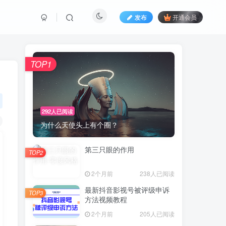
发布
开通会员
TOP1
292人已阅读
为什么天使头上有个圈？
第三只眼的作用
TOP2
2个月前
238人已阅读
最新抖音影视号被评级申诉
TOP3
方法视频教程
2个月前
205人已阅读