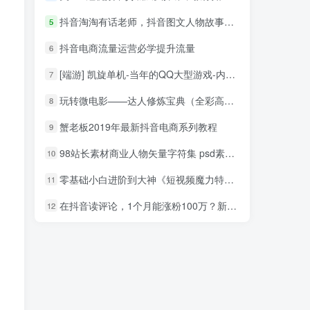
抖音淘淘有话老师，抖音图文人物故事音乐任务实操短视频运营课程，手把手教你玩转音乐
5
抖音电商流量运营必学提升流量
6
[端游] 凯旋单机-当年的QQ大型游戏-内含游戏图片，架设教程
7
玩转微电影——达人修炼宝典（全彩高清带目录）_网赚教程
8
蟹老板2019年最新抖音电商系列教程
9
98站长素材商业人物矢量字符集 psd素材下载
10
零基础小白进阶到大神《短视频魔力特训营》定位-运营-引流-变现
11
在抖音读评论，1个月能涨粉100万？新的财富密码
12