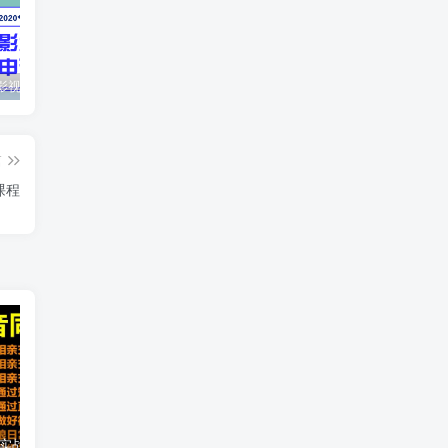
最新抖音影视号被评级申诉方法视频教程
惊天动地EP8_2021_VBOX双虚拟机单机版 win10可玩
孙悟空、猪悟能和沙悟净的真实身份
篇
课程
2021 大头老哈实战抖音同城相亲交友教学，抓住抖音同城流量红利，每月 10 万收入
抖音热门矩阵，如何一个月做到二十万抖音粉、运营指导?