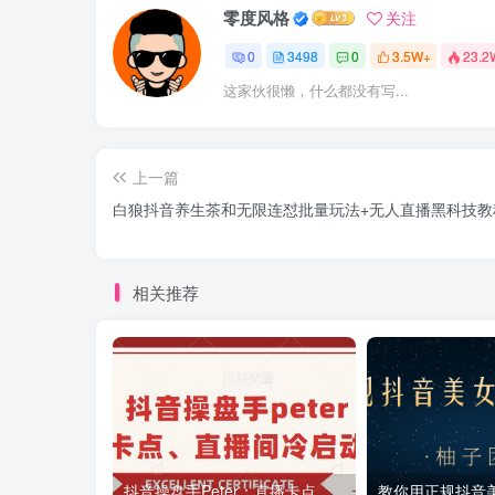
零度风格
关注
0
3498
0
3.5W+
23.2
这家伙很懒，什么都没有写...
上一篇
白狼抖音养生茶和无限连怼批量玩法+无人直播黑科技教
相关推荐
抖音操盘手Peter：直播卡点、直播间冷启动分享