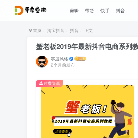
剪辑
带货
快手
抖音
首页
淘宝抖音
抖音
正文
蟹老板2019年最新抖音电商系列
零度风格
2个月前发布
付费资源