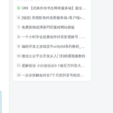
U89 【武林外传书生网单服务端】最全端带本副本全补丁带任务与NPC+商城编辑器游戏客户端源码
5
[端游] 亲测影煞科洛斯服务端+客户端+GM添加工具+修改工具
6
免费新闻或博客PSD素材网站模板
7
一个小时学会批量创作抖音影视账号，影视账号创作解析（附搬运模板）
8
编程开发之游戏蛮牛unity3d系列教程_游戏开发教程
9
微信公众平台开发从入门到精通视频教程
10
蛋解创业 小白创业从0-1做百万抖音大号 全套实战课
11
一步步拆解如何在7个月把抖音号粉丝做到1000万
12