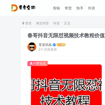
剪辑
带货
快手
抖音
首页
淘宝抖音
抖音
正文
春哥抖音无限怼视频技术教程价值1
零度风格
2个月前发布
付费资源