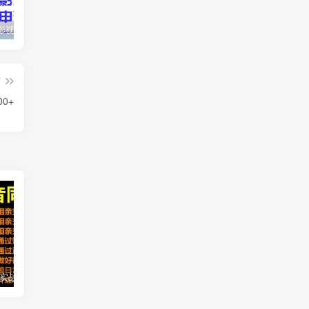
最新抖音影视号被评级申诉方法视频教程
惊天动地EP8_2021_VBOX双虚拟机单机版 win10可玩
孙悟空、猪悟能和沙悟净的真实身份
篇
0+
2021 大头老哈实战抖音同城相亲交友教学，抓住抖音同城流量红利，每月 10 万收入
抖音热门矩阵，如何一个月做到二十万抖音粉、运营指导?