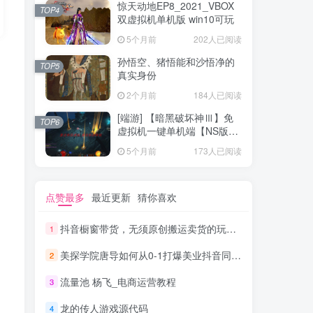
惊天动地EP8_2021_VBOX
TOP4
双虚拟机单机版 win10可玩
5个月前
202人已阅读
孙悟空、猪悟能和沙悟净的
TOP5
真实身份
2个月前
184人已阅读
[端游] 【暗黑破坏神Ⅲ】免
TOP6
虚拟机一键单机端【NS版
+PC版】
5个月前
173人已阅读
点赞最多
最近更新
猜你喜欢
抖音橱窗带货，无须原创搬运卖货的玩法实现躺赚 单号月入1000-2000元
1
美探学院唐导如何从0-1打爆美业抖音同城号变现千万
2
流量池 杨飞_电商运营教程
3
龙的传人游戏源代码
4