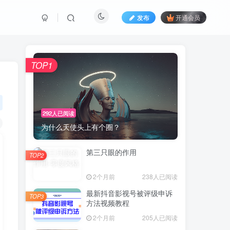
发布
开通会员
TOP1
292人已阅读
为什么天使头上有个圈？
第三只眼的作用
TOP2
2个月前
238人已阅读
最新抖音影视号被评级申诉
TOP3
方法视频教程
2个月前
205人已阅读