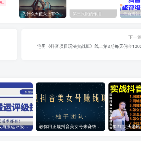
W+
为什么天使头上有个圈？
第三只眼的作用
下一
宅男《抖音项目玩法实战班》线上第2期每天佣金1000
抖音最新解封模板与搬运评级技术！各种解封模板话术都有！
教你用正规抖音美女号来赚钱，用一部手机快速达到千粉，简单操作轻松日入100+