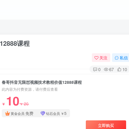
2888课程
关注
私信
0
67
10
春哥抖音无限怼视频技术教程价值12888课程
此内容为付费资源，请付费后查看
10
20
￥
￥
免费
5
黄金会员
钻石会员
￥
立即购买