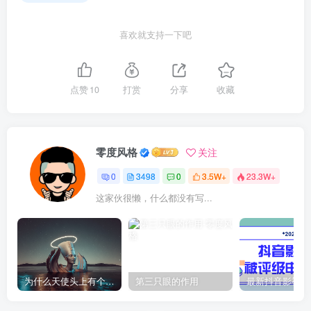
喜欢就支持一下吧
点赞
10
打赏
分享
收藏
零度风格
关注
0
3498
0
3.5W+
23.3W+
这家伙很懒，什么都没有写...
为什么天使头上有个圈？
第三只眼的作用