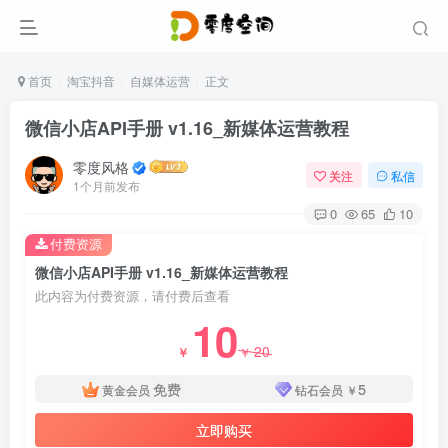
首页
淘宝抖音
自媒体运营
正文
微信小店API手册 v1.16_新媒体运营教程
零度风格
关注
私信
1个月前发布
0
65
10
付费资源
微信小店API手册 v1.16_新媒体运营教程
此内容为付费资源，请付费后查看
10
20
￥
￥
免费
5
黄金会员
钻石会员
￥
立即购买