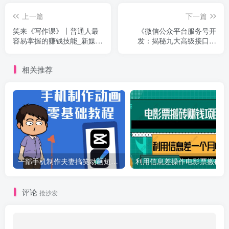
上一篇
下一篇
笑来《写作课》丨普通人最
《微信公众平台服务号开
容易掌握的赚钱技能_新媒体
发：揭秘九大高级接口》
运营教程
PDF_新媒体运营教程
相关推荐
一部手机制作夫妻搞笑动画短视频教程，零基础也能快速上手
利
评论
抢沙发