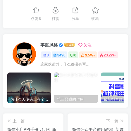
点赞
8
打赏
分享
收藏
零度风格
关注
0
3498
0
3.5W+
23.2W+
这家伙很懒，什么都没有写...
为什么天使头上有个圈？
第三只眼的作用
上一篇
下一篇
微信小店API手册 v1.16_新
微信公众平台使用教程_新媒