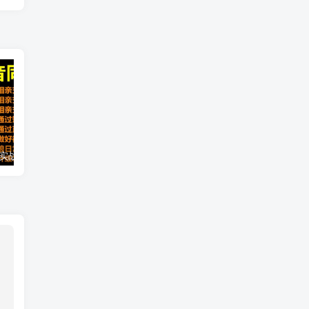
2021 大头老哈实战抖音同城相亲交友教学，抓住抖音同城流量红利，每月 10 万收入
抖音热门矩阵，如何一个月做到二十万抖音粉、运营指导?