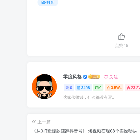
抖音
点赞
15
零度风格
关注
0
3498
0
3.5W+
23.2
这家伙很懒，什么都没有写...
上一篇
《从0打造爆款赚翻抖音号》 短视频变现68个实操秘诀