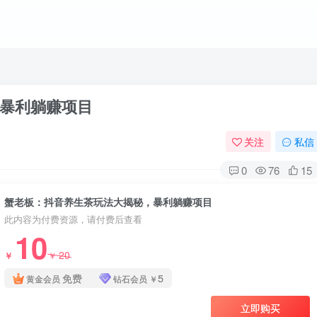
暴利躺赚项目
关注
私信
0
76
15
蟹老板：抖音养生茶玩法大揭秘，暴利躺赚项目
此内容为付费资源，请付费后查看
10
20
￥
￥
免费
5
黄金会员
钻石会员
￥
立即购买