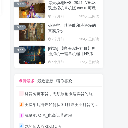
惊天动地EP8_2021_VBOX
TOP4
双虚拟机单机版 win10可玩
5个月前
202人已阅读
孙悟空、猪悟能和沙悟净的
TOP5
真实身份
2个月前
184人已阅读
[端游] 【暗黑破坏神Ⅲ】免
TOP6
虚拟机一键单机端【NS版
+PC版】
5个月前
173人已阅读
点赞最多
最近更新
猜你喜欢
抖音橱窗带货，无须原创搬运卖货的玩法实现躺赚 单号月入1000-2000元
1
美探学院唐导如何从0-1打爆美业抖音同城号变现千万
2
流量池 杨飞_电商运营教程
3
龙的传人游戏源代码
4