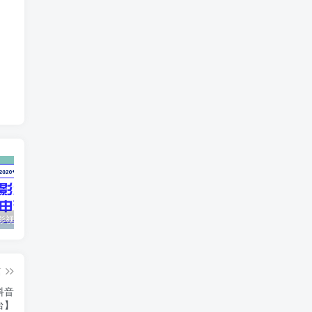
最新抖音影视号被评级申诉方法视频教程
惊天动地EP8_2021_VBOX双虚拟机单机版 win10可玩
孙悟空、猪悟能和沙悟净的真实身份
篇
抖音
台】