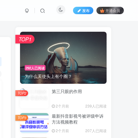
发布
开通会员
TOP1
292人已阅读
为什么天使头上有个圈？
第三只眼的作用
TOP2
2个月前
239人已阅读
最新抖音影视号被评级申诉
TOP3
方法视频教程
2个月前
207人已阅读