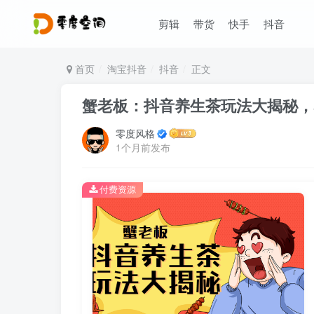
剪辑
带货
快手
抖音
首页
淘宝抖音
抖音
正文
蟹老板：抖音养生茶玩法大揭秘，
零度风格
1个月前发布
付费资源