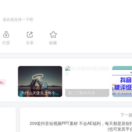
喜欢就支持一下吧
打赏
分享
收藏
W+
为什么天使头上有个圈？
第三只眼的作用
下一
209套抖音短视频PPT素材 不会AE福利，每天都是原创
(也可发其平