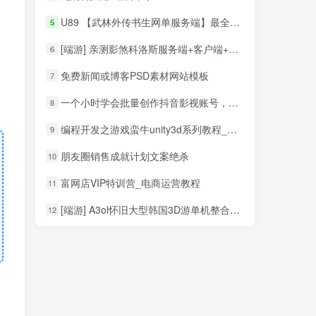
U89 【武林外传书生网单服务端】最全端带本副本全补丁带任务与NPC+商城编辑器游戏客户端源码
5
[端游] 亲测影煞科洛斯服务端+客户端+GM添加工具+修改工具
6
免费新闻或博客PSD素材网站模板
7
一个小时学会批量创作抖音影视账号，影视账号创作解析（附搬运模板）
8
编程开发之游戏蛮牛unity3d系列教程_游戏开发教程
9
朋友圈销售成就计划文案绝杀
10
富网店VIP特训营_电商运营教程
11
[端游] A3ol怀旧大型韩国3D游单机整合板+视频教程
12