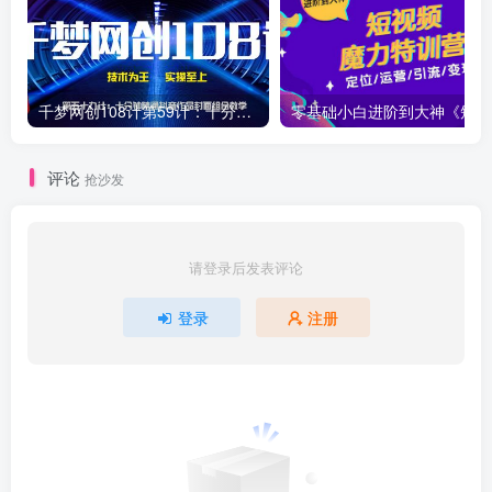
千梦网创108计第59计：十分钟精通抖音作品封面组合教学
零基
评论
抢沙发
请登录后发表评论
登录
注册