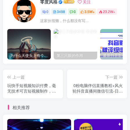
零度风格
关注
0
3498
0
3.5W+
23.2W+
这家伙很懒，什么都没有写...
为什么天使头上有个圈？
第三只眼的作用
上一篇
下一篇
玩快手短视频知识付费，毫
0粉电脑伴侣直播教程+风火
无技术可言短视频制作，不
轮抖音直播间微信引流-日加
用真人出镜躺着赚钱
千人技术（两节视频）
相关推荐