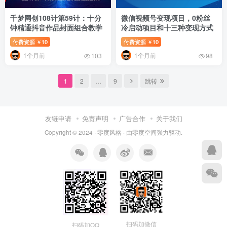
千梦网创108计第59计：十分
微信视频号变现项目，0粉丝
钟精通抖音作品封面组合教学
冷启动项目和十三种变现方式
付费资源
10
付费资源
10
￥
￥
1个月前
1个月前
103
98
1
2
…
9
跳转
友链申请
免责声明
广告合作
关于我们
Copyright © 2024 ·
零度风格
· 由
零度空间
强力驱动.
扫码加微信
扫码加QQ