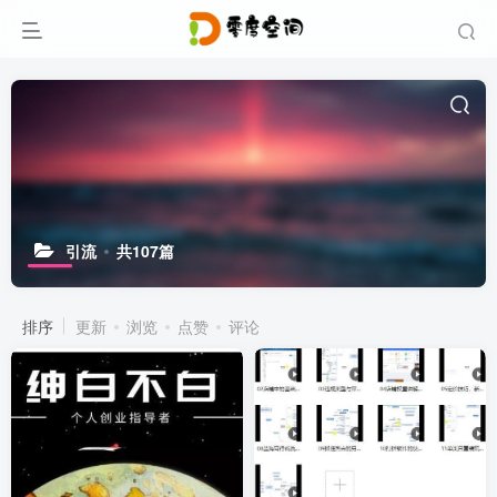
引流
共107篇
排序
更新
浏览
点赞
评论