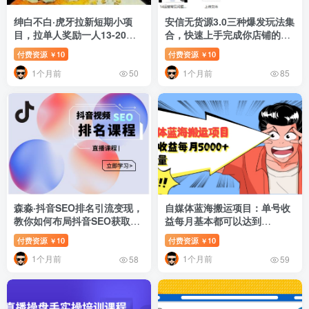
绅白不白·虎牙拉新短期小项
安信无货源3.0三种爆发玩法集
目，拉单人奖励一人13-20块
合，快速‬‬上手完成你店铺的飞
价值398元
起‬‬爆发
付费资源
10
付费资源
10
￥
￥
1个月前
1个月前
50
85
森淼·抖音SEO排名引流变现，
自媒体蓝海搬运项目：单号收
教你如何布局抖音SEO获取更
益每月基本都可以达到
多免费流量
5000+，可批量
付费资源
10
付费资源
10
￥
￥
1个月前
1个月前
58
59