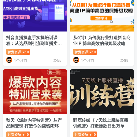
抖音直播操盘手实操培训课
从0到1 为传统行业打造抖音商
程：从选品到引流到直播卖
业IP 简单高效的保姆级攻略
货，新手也能卖爆产品
付费资源
10
付费资源
10
￥
￥
1个月前
1个月前
55
89
秋天《爆款内容特训营》从产
野鹿传媒《 7天线上服装直播
品到变现 打造你的赚钱闭环
训练营》打造爆款日出万单
付费资源
10
付费资源
10
￥
￥