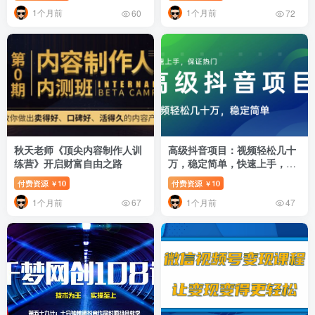
1个月前
1个月前
60
72
秋天老师《顶尖内容制作人训
高级抖音项目：视频轻松几十
练营》开启财富自由之路
万，稳定简单，快速上手，保
证热门【薯小条日记】
付费资源
10
付费资源
10
￥
￥
1个月前
1个月前
67
47