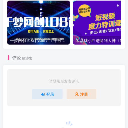
千梦网创108计第59计：十分钟精通抖音作品封面组合教学
零基
评论
抢沙发
请登录后发表评论
登录
注册