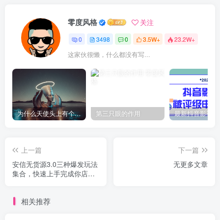
零度风格
关注
0
3498
0
3.5W+
23.2W+
这家伙很懒，什么都没有写...
为什么天使头上有个圈？
第三只眼的作用
上一篇
下一篇
安信无货源3.0三种爆发玩法
无更多文章
集合，快速‬‬上手完成你店铺
的飞起‬‬爆发
相关推荐