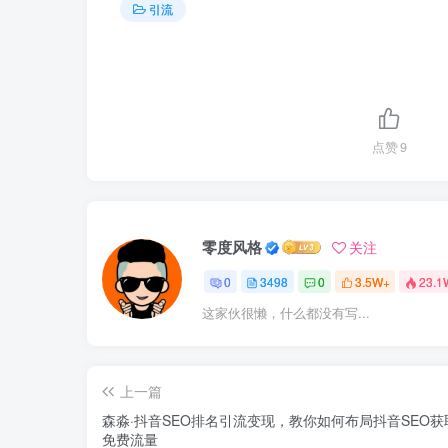
引流
点赞
9
零度风格
关注
0
3498
0
3.5W+
23.1
这家伙很懒，什么都没有写...
上一篇
森淼·抖音SEO排名引流变现，教你如何布局抖音SEO获
免费流量