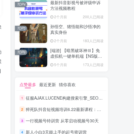
最新抖音影视号被评级申诉
TOP4
方法视频教程
2个月前
200人已阅读
快
孙悟空、猪悟能和沙悟净的
TOP5
真实身份
2个月前
183人已阅读
[端游] 【暗黑破坏神Ⅲ】免
动
TOP6
虚拟机一键单机端【NS版
候
+PC版】
5个月前
173人已阅读
目
点赞最多
最近更新
猜你喜欢
征服AJAX.LUCENE构建搜索引擎_SEO教程
1
猝死队抖音短视频培训6.22最新课程：新品贝壳鞋最新玩法+最新破不适宜公开
2
一行视频号特训营 从零启动视频号30天
3
新人小白3天能上手的起号密训营
4