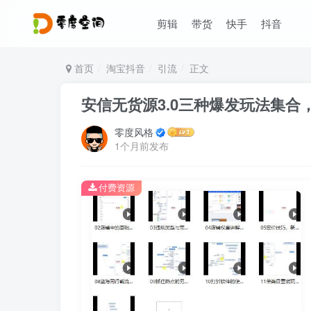
剪辑
带货
快手
抖音
首页
淘宝抖音
引流
正文
安信无货源3.0三种爆发玩法集合，
零度风格
1个月前发布
付费资源