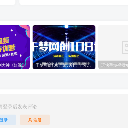
零基础小白进阶到大神《短视频魔力特训营》定位-运营-引流-变现
千梦网创108计第59计：十分钟精通抖音作品封面组合教学
请登录后发表评论
登录
注册