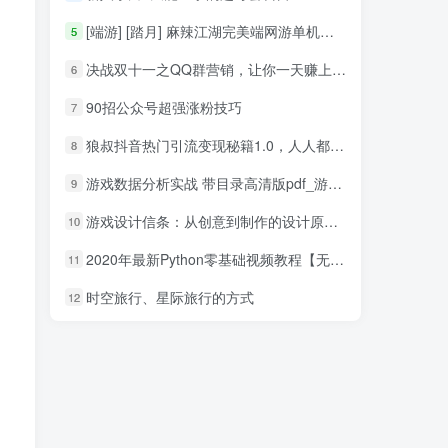
[端游] [踏月] 麻辣江湖完美端网游单机版带GM控制台版
5
决战双十一之QQ群营销，让你一天赚上万元（QQ群鱼塘淘宝客项目）_网赚教程
6
90招公众号超强涨粉技巧
7
狼叔抖音热门引流变现秘籍1.0，人人都可以捞金 让你视频曝光10W+
8
游戏数据分析实战 带目录高清版pdf_游戏开发教程
9
游戏设计信条：从创意到制作的设计原则【试读】_游戏开发教程
10
2020年最新Python零基础视频教程【无加密】
11
时空旅行、星际旅行的方式
12