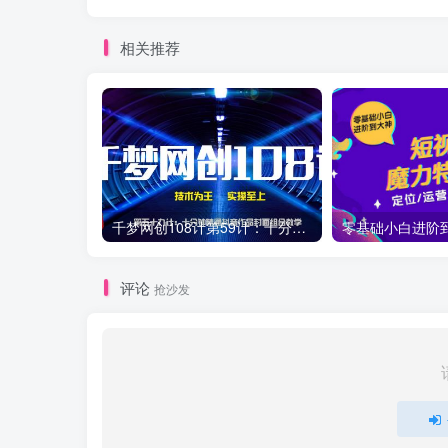
相关推荐
千梦网创108计第59计：十分钟精通抖音作品封面组合教学
评论
抢沙发