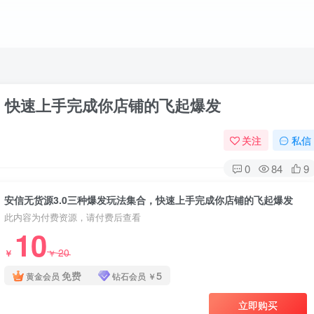
快速‬‬上手完成你店铺的飞起‬‬爆发
关注
私信
0
84
9
安信无货源3.0三种爆发玩法集合，快速‬‬上手完成你店铺的飞起‬‬爆发
此内容为付费资源，请付费后查看
10
20
￥
￥
免费
5
黄金会员
钻石会员
￥
立即购买