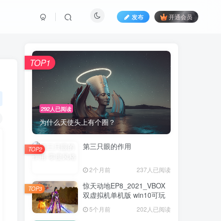
发布
开通会员
TOP1
292人已阅读
为什么天使头上有个圈？
第三只眼的作用
TOP2
2个月前
237人已阅读
惊天动地EP8_2021_VBOX
TOP3
双虚拟机单机版 win10可玩
5个月前
202人已阅读