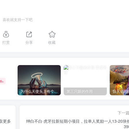
喜欢就支持一下吧
打赏
分享
收藏
W+
为什么天使头上有个圈？
第三只眼的作用
下一
取更多
绅白不白·虎牙拉新短期小项目，拉单人奖励一人13-20块
3