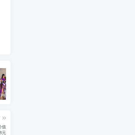
惊天动地EP8_2021_VBOX双虚拟机单机版 win10可玩
最新抖音影视号被评级申诉方法视频教程
孙悟空、猪悟能和沙悟净的真实身份
篇
价值
98元