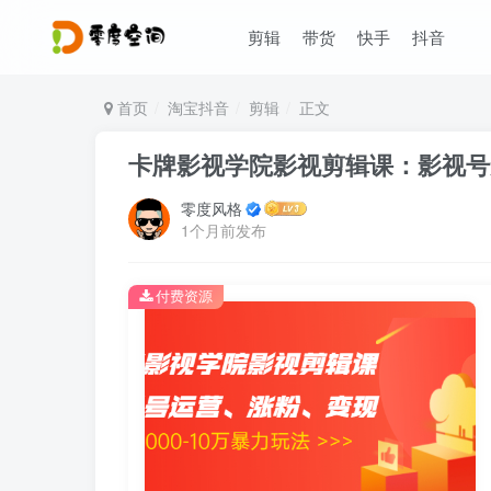
剪辑
带货
快手
抖音
首页
淘宝抖音
剪辑
正文
卡牌影视学院影视剪辑课：影视号运
零度风格
1个月前发布
付费资源