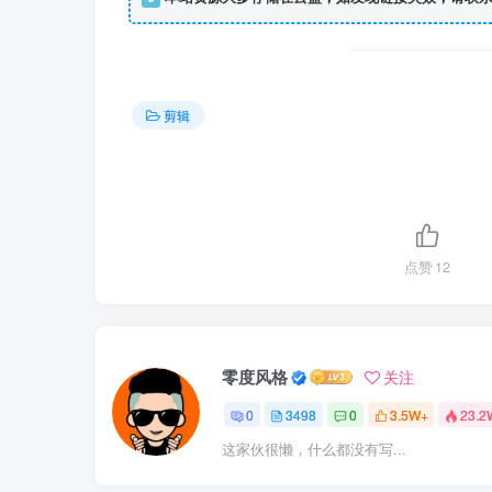
剪辑
点赞
12
零度风格
关注
0
3498
0
3.5W+
23.2
这家伙很懒，什么都没有写...