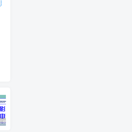
最新抖音影视号被评级申诉方法视频教程
惊天动地EP8_2021_VBOX双虚拟机单机版 win10可玩
孙悟空、猪悟能和沙悟净的真实身份