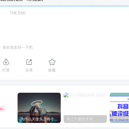
THE END
喜欢就支持一下吧
打赏
分享
收藏
W+
为什么天使头上有个圈？
第三只眼的作用