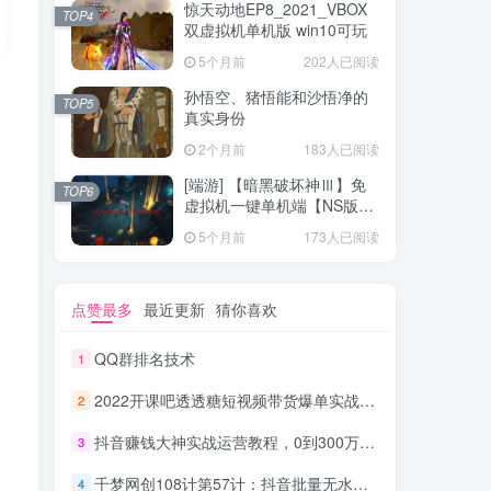
惊天动地EP8_2021_VBOX
TOP4
双虚拟机单机版 win10可玩
5个月前
202人已阅读
孙悟空、猪悟能和沙悟净的
TOP5
真实身份
2个月前
183人已阅读
[端游] 【暗黑破坏神Ⅲ】免
TOP6
虚拟机一键单机端【NS版
+PC版】
5个月前
173人已阅读
点赞最多
最近更新
猜你喜欢
QQ群排名技术
1
2022开课吧透透糖短视频带货爆单实战营，一部手机就能快速稳定变现！
2
抖音赚钱大神实战运营教程，0到300万实操全流程教学，抖音独家变现模式
3
千梦网创108计第57计：抖音批量无水印解析消重技术，十分钟搬运1000+
4