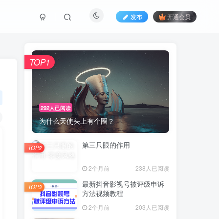
发布
开通会员
TOP1
292人已阅读
为什么天使头上有个圈？
第三只眼的作用
TOP2
2个月前
238人已阅读
最新抖音影视号被评级申诉
TOP3
方法视频教程
2个月前
203人已阅读