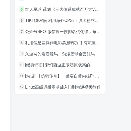
红人星球-薛辉《三大体系成就百万大V》7天线上直播课程
5
TIKTOK如何利用海外CPS+工具 0粉丝轻松变现月入过万
6
公众号SEO-微信搜一搜排名优化课，每日被动精准引流上百
7
利用信息差操作电影票搬砖项目 有流量即可轻松月赚1W+
8
久游网的端游源码：劲爆篮球全套源码资源
9
[经典怀旧] 梦幻西游正版还原极高的，有GM工具和新手攻略+教程文件
10
[端游] 【仿韩传奇】一键端自带内挂F12，武器精练、装备觉醒升华
11
Linux高级运维零基础入门到精通视频教程
12