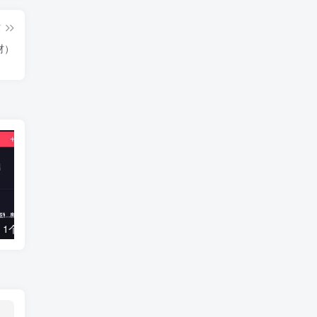
篇
材）
在抖音读评论，1个月能涨粉100万？新的财富密码
抖音美食短视频创造者学员必备剪辑视频基础课