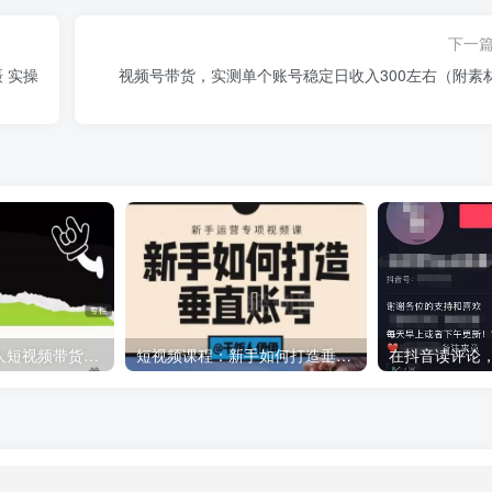
下一
 实操
视频号带货，实测单个账号稳定日收入300左右（附素
夜草与千里马素人短视频带货集训营，薛辉团队价值599元
短视频课程：新手如何打造垂直账号，教你标准流程搭建基础账号（录播+直播）