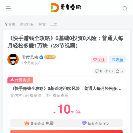
首页
淘宝抖音
带货
正文
《快手赚钱全攻略》0基础0投资0风险：普通人每
月轻松多赚1万块（23节视频）
零度风格
关注
私信
1个月前发布
0
67
5
付费资源
《快手赚钱全攻略》0基础0投资0风险：普通人每月轻松多赚1万块（23节视频）
此内容为付费资源，请付费后查看
10
20
￥
￥
免费
5
黄金会员
钻石会员
￥