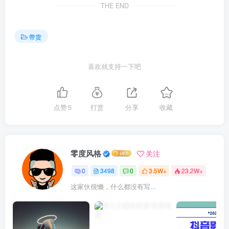
THE END
带货
喜欢就支持一下吧
点赞
5
打赏
分享
收藏
零度风格
关注
0
3498
0
3.5W+
23.2W+
这家伙很懒，什么都没有写...