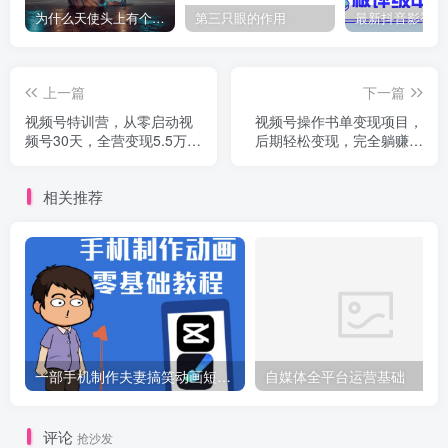
为什么天使头上有个圈？
第三只眼的作用
上一篇
下一篇
视频号特训营，从零启动视
视频号操作书单变现项目，
频号30天，全营变现5.5万元
后期轻松变现，完全躺赚日
【价值799元】无水印
入300至500元
相关推荐
一部手机制作夫妻搞笑动画短视频教程，零基础也能快速上手
自媒体全平台运营基础
评论
抢沙发