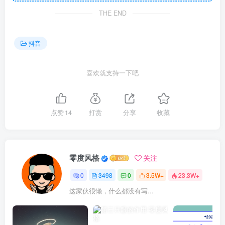
THE END
抖音
喜欢就支持一下吧
点赞
14
打赏
分享
收藏
零度风格
关注
0
3498
0
3.5W+
23.3W+
这家伙很懒，什么都没有写...