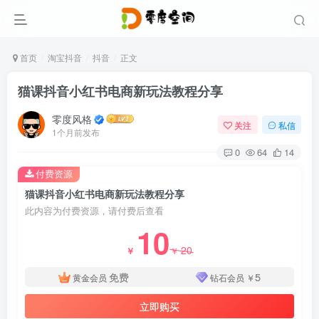
首页
淘宝抖音
抖音
正文
猫课抖音小红书电商新玩法教程分享
零度风格
关注
私信
1个月前发布
0
64
14
付费资源
猫课抖音小红书电商新玩法教程分享
此内容为付费资源，请付费后查看
10
20
￥
￥
免费
5
黄金会员
钻石会员
￥
立即购买