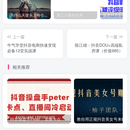
为什么天使头上有个圈？
第三只眼的作用
上一篇
下一篇
牛气学堂抖音电商快速变现
陈江雄：抖音DOU+高端私
必备12堂实战课
房课（价值980）
相关推荐
抖音操盘手Peter：直播卡点、直播间冷启动分享
教你