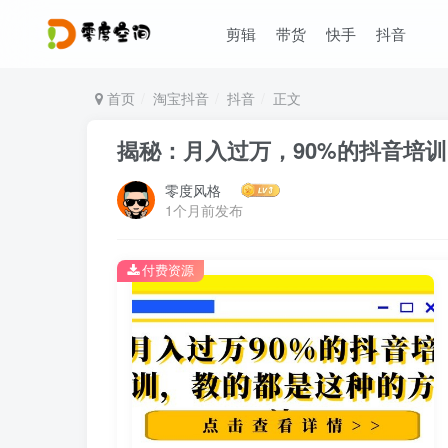
剪辑
带货
快手
抖音
首页
淘宝抖音
抖音
正文
揭秘：月入过万，90%的抖音培
零度风格
1个月前发布
付费资源