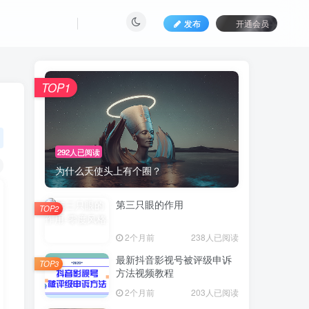
发布
开通会员
TOP1
292人已阅读
为什么天使头上有个圈？
第三只眼的作用
TOP2
2个月前
238人已阅读
最新抖音影视号被评级申诉
TOP3
方法视频教程
2个月前
203人已阅读