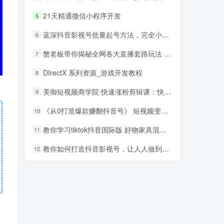
21天精通微信小程序开发
5
蓝深抖音影视号批量起号方法，完全小白带货变现，实操剪辑影视玩法（附软件）
6
蟹老板带你揭秘全网各大直播套路玩法 以及直播带货7大爆单玩法
7
DIrectX 系列资源_游戏开发教程
8
美御短视频商学院·快速涨粉剪辑课：快速突破涨粉1000的技巧，开启橱窗带货
9
《从0打造爆款赚翻抖音号》 短视频变现68个实操秘诀
10
教你学习tiktok抖音国际版 好物家具混剪【视频教程】
11
教你如何打造抖音影视号，让人人做到月入3万！（视频课程）
12