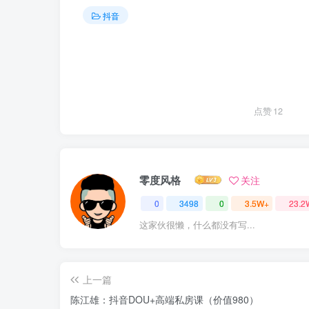
抖音
点赞
12
零度风格
关注
0
3498
0
3.5W+
23.2
这家伙很懒，什么都没有写...
上一篇
陈江雄：抖音DOU+高端私房课（价值980）