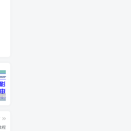
最新抖音影视号被评级申诉方法视频教程
惊天动地EP8_2021_VBOX双虚拟机单机版 win10可玩
孙悟空、猪悟能和沙悟净的真实身份
篇
教程