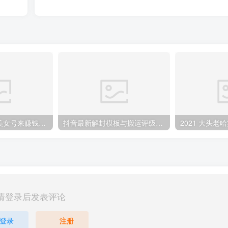
教你用正规抖音美女号来赚钱，用一部手机快速达到千粉，简单操作轻松日入100+
抖音最新解封模板与搬运评级技术！各种解封模板话术都有！
请登录后发表评论
登录
注册