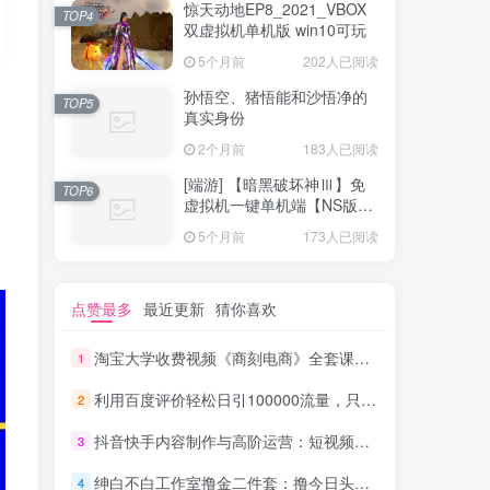
惊天动地EP8_2021_VBOX
TOP4
双虚拟机单机版 win10可玩
5个月前
202人已阅读
孙悟空、猪悟能和沙悟净的
TOP5
真实身份
2个月前
183人已阅读
[端游] 【暗黑破坏神Ⅲ】免
TOP6
虚拟机一键单机端【NS版
+PC版】
5个月前
173人已阅读
点赞最多
最近更新
猜你喜欢
淘宝大学收费视频《商刻电商》全套课程（共16节）_电商运营教程
1
利用百度评价轻松日引100000流量，只要你是执行力强的人，日赚1000元完全没问_网赚教程
2
抖音快手内容制作与高阶运营：短视频涨粉+变现实战训练营
3
绅白不白工作室撸金二件套：撸今日头条原创收益+小红书一单利润40块项目
4