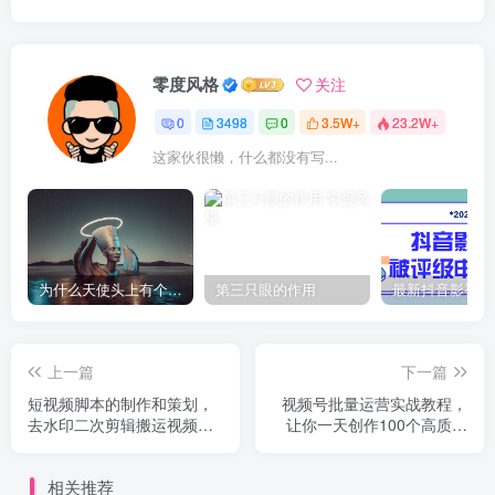
零度风格
关注
0
3498
0
3.5W+
23.2W+
这家伙很懒，什么都没有写...
为什么天使头上有个圈？
第三只眼的作用
上一篇
下一篇
短视频脚本的制作和策划，
视频号批量运营实战教程，
去水印二次剪辑搬运视频玩
让你一天创作100个高质量
法轻松过原创
视频，日引5W+流量
相关推荐