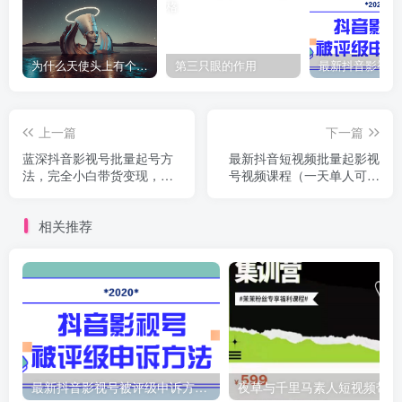
为什么天使头上有个圈？
第三只眼的作用
上一篇
下一篇
蓝深抖音影视号批量起号方
最新抖音短视频批量起影视
法，完全小白带货变现，实
号视频课程（一天单人可操
操剪辑影视玩法（附软件）
作30个号）
相关推荐
最新抖音影视号被评级申诉方法视频教程
夜