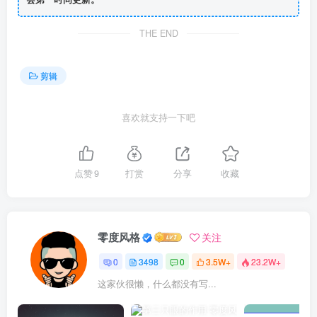
THE END
剪辑
喜欢就支持一下吧
点赞
9
打赏
分享
收藏
零度风格
关注
0
3498
0
3.5W+
23.2W+
这家伙很懒，什么都没有写...