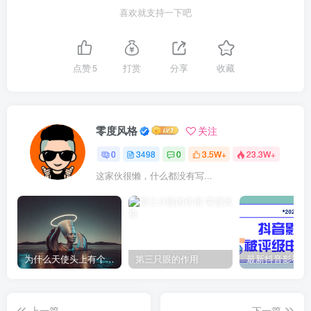
喜欢就支持一下吧
点赞
5
打赏
分享
收藏
零度风格
关注
0
3498
0
3.5W+
23.3W+
这家伙很懒，什么都没有写...
为什么天使头上有个圈？
第三只眼的作用
上一篇
下一篇