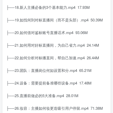
├──18.新人主播必备的3个基本能力.mp4 17.93M
├──19.如找何‬到对标直播间（而不是头部）.mp4 50.39M
├──20.如何借对鉴‬标账号直播话术.mp4 93.06M
├──21.如何用对好‬标直播间，为自己省力.mp4 24.14M
├──22.如何分析对标播直‬间，帮自己加速.mp4 26.44M
├──23.团队：直播岗位何如‬设置和分.mp4 65.21M
├──24.设备：需要提前备准‬哪些设备.mp4 17.48M
├──25.直播前做必‬的5大准备.mp4 28.01M
├──26.妆容：主播如何妆更造‬吸引用户停留.mp4 71.38M