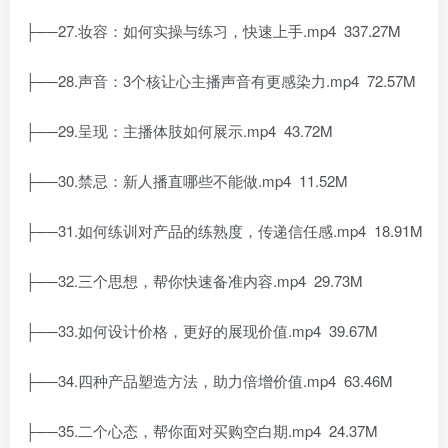
├──27.妆容：如何实操与练习，快速上手.mp4 337.27M
├──28.声音：3个核让心‬主播声音有更‬感染力.mp4 72.57M
├──29.呈现：主播体肢‬如何展示.mp4 43.72M
├──30.禁忌：新人播直‬哪些不能做.mp4 11.52M
├──31.如何练训‬对产品的练熟‬度，传递信任感.mp4 18.91M
├──32.三个思想，帮你快速备准‬内容.mp4 29.73M
├──33.如何设计价格，更好的展现价值.mp4 39.67M
├──34.四种产品塑造方法，助力倍增价值.mp4 63.46M
├──35.二个心态，帮你面对买购‬空白期.mp4 24.37M