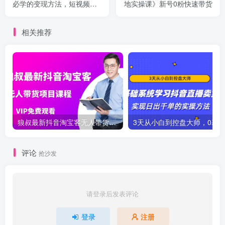
必学的变现方法，短视频搞
地实操课》新号0粉快速带货
钱如此简单
相关推荐
狼叔最新抖音淘宝客无人带货项目课程
评论
抢沙发
请登录后发表评论
登录
注册