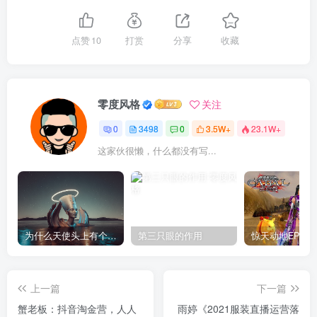
点赞
10
打赏
分享
收藏
零度风格
关注
0
3498
0
3.5W+
23.1W+
这家伙很懒，什么都没有写...
为什么天使头上有个圈？
第三只眼的作用
上一篇
下一篇
蟹老板：抖音淘金营，人人
雨婷《2021服装直播运营落