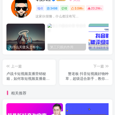
0
3498
0
3.5W+
23.2W+
这家伙很懒，什么都没有写...
为什么天使头上有个圈？
第三只眼的作用
上一篇
下一篇
卢战卡短视频直播营销秘
蟹老板·抖音短视频好物种
籍，如何靠短视频直播最大
草，超级适合新手，教你在
化引流和变现
抖音上快速变现
相关推荐