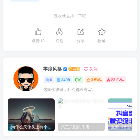
喜欢就支持一下吧
点赞
13
打赏
分享
收藏
零度风格
关注
0
3498
0
3.5W+
23.2W+
这家伙很懒，什么都没有写...
为什么天使头上有个圈？
第三只眼的作用