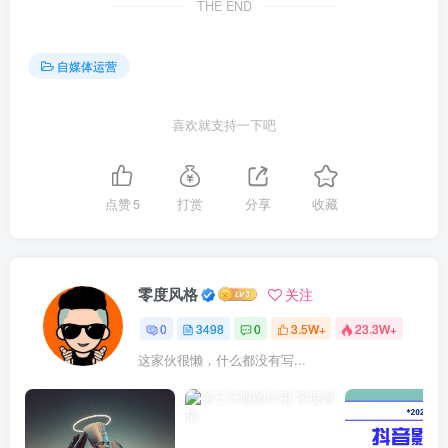
THE END
自媒体运营
喜欢就支持一下吧
点赞
5
打赏
分享
收藏
零度风格
关注
0
3498
0
3.5W+
23.3W+
这家伙很懒，什么都没有写...