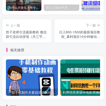
为什么天使头上有个圈？
第三只眼的作用
上一篇
下一篇
胜子老师引流最新教程 微信
日入800-1500的最新项目教
群引流自动变现（共三节视
程_暴利项目10分钟被动引
频）
流500+精准粉
相关推荐
一部手机制作夫妻搞笑动画短视频教程，零基础也能快速上手
利