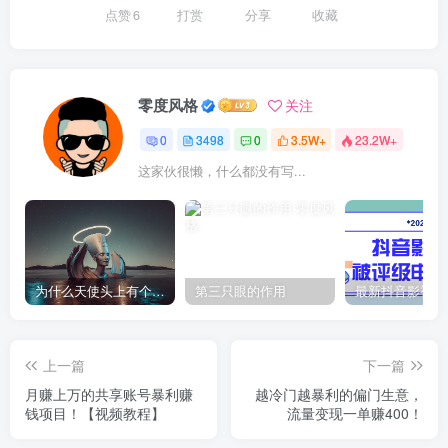
点赞
6
打赏
分享
收藏
零度风格
关注
0
3498
0
3.5W+
23.2W+
这家伙很懒，什么都没有写...
为什么天使头上有个圈？
第三只眼的作用
上一篇
下一篇
月赚上万的共享账号暴利赚
越冷门越暴利的偏门生意，
钱项目！【视频教程】
流量变现一单赚400！