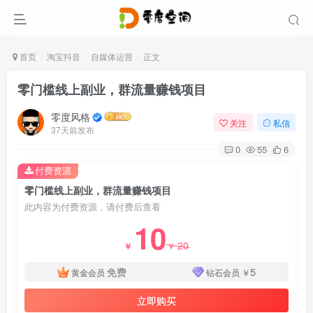
首页
淘宝抖音
自媒体运营
正文
零门槛线上副业，群流量赚钱项目
零度风格
关注
私信
37天前发布
0
55
6
付费资源
零门槛线上副业，群流量赚钱项目
此内容为付费资源，请付费后查看
10
20
￥
￥
免费
5
黄金会员
钻石会员
￥
立即购买