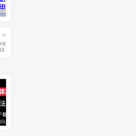
最新抖音影视号被评级申诉方法视频教程
惊天动地EP8_2021_VBOX双虚拟机单机版 win10可玩
孙悟空、猪悟能和沙悟净的真实身份
篇
即可
程】
能玩法
千梦网创108计第77计：音乐解析流量变现站2.0（附最新源码）