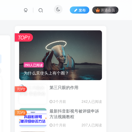
发布
开通会员
TOP1
293人已阅读
为什么天使头上有个圈？
第三只眼的作用
TOP2
2个月前
242人已阅读
最新抖音影视号被评级申诉
TOP3
方法视频教程
2个月前
207人已阅读