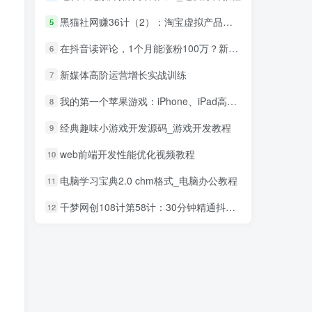
黑猫社网赚36计（2）：淘宝虚拟产品赚钱项目
5
在抖音读评论，1个月能涨粉100万？新的财富密码
6
新媒体高阶运营增长实战训练
7
我的第一个苹果游戏：iPhone、iPad高端3D游戏从创意到App Store全程实录_游戏开发教程
8
经典趣味小游戏开发源码_游戏开发教程
9
web前端开发性能优化视频教程
10
电脑学习宝典2.0 chm格式_电脑办公教程
11
千梦网创108计第58计：30分钟精通抖音60帧超清3D技术
12