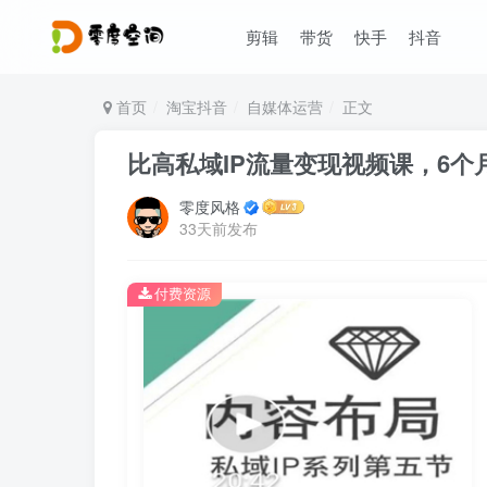
剪辑
带货
快手
抖音
首页
淘宝抖音
自媒体运营
正文
比高私域IP流量变现视频课，6个月
零度风格
33天前发布
付费资源