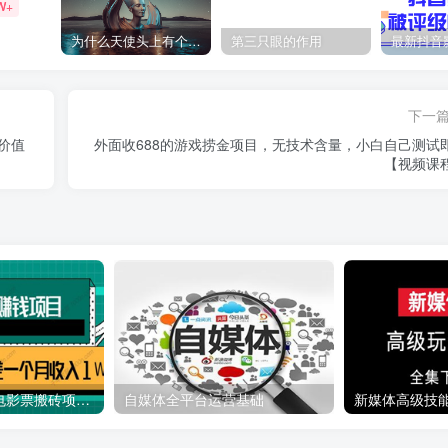
W+
为什么天使头上有个圈？
第三只眼的作用
下一
价值
外面收688的游戏捞金项目，无技术含量，小白自己测试
【视频课
利用信息差操作电影票搬砖项目 有流量即可轻松月赚1W+
自媒体全平台运营基础
新媒体高级技