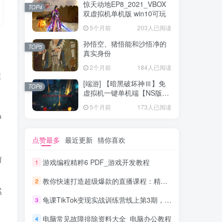
惊天动地EP8_2021_VBOX
TOP4
双虚拟机单机版 win10可玩
5个月前
203人已阅读
孙悟空、猪悟能和沙悟净的
TOP5
真实身份
2个月前
184人已阅读
在
[端游] 【暗黑破坏神Ⅲ】免
TOP6
虚拟机一键单机端【NS版
+PC版】
5个月前
173人已阅读
中
点赞最多
最近更新
猜你喜欢
前
游戏编程精粹6 PDF_游戏开发教程
1
教你快速打造超级爆款的直播课程：精炼干货的4S玩法（视频干货）
2
然
龟课TikTok变现实战训练营线上第3期，轻松月入10000+
3
电脑常见故障排除资料大全_电脑办公教程
4