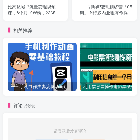
比高私域IP流量变现视频
群响IP变现训练营「05
课，6个月10W粉，2235付
期」,N行多‬内业‬骚幕‬作操‬，
费会员【完结】
教流你‬搞‬量，新姿势！
相关推荐
一部手机制作夫妻搞笑动画短视频教程，零基础也能快速上手
利
评论
抢沙发
请登录后发表评论