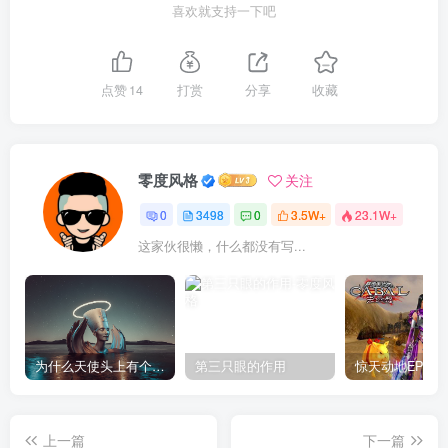
喜欢就支持一下吧
点赞
14
打赏
分享
收藏
零度风格
关注
0
3498
0
3.5W+
23.1W+
这家伙很懒，什么都没有写...
为什么天使头上有个圈？
第三只眼的作用
上一篇
下一篇