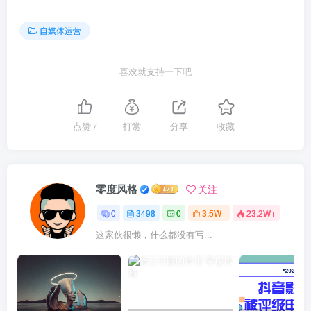
自媒体运营
喜欢就支持一下吧
点赞
7
打赏
分享
收藏
零度风格
关注
0
3498
0
3.5W+
23.2W+
这家伙很懒，什么都没有写...