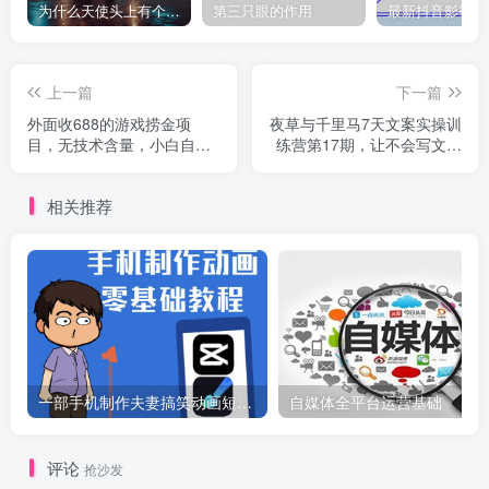
为什么天使头上有个圈？
第三只眼的作用
上一篇
下一篇
外面收688的游戏捞金项
夜草与千里马7天文案实操训
目，无技术含量，小白自己
练营第17期，让不会写文案
测试即可【视频课程】
的人，写出一篇可传播的完
整文案
相关推荐
一部手机制作夫妻搞笑动画短视频教程，零基础也能快速上手
自媒体全平台运营基础
评论
抢沙发