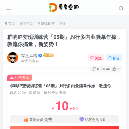
首页
淘宝抖音
自媒体运营
正文
群响IP变现训练营「05期」,N行多‬内业‬骚幕‬作操‬，
教流你‬搞‬量，新姿势！
零度风格
关注
私信
32天前发布
0
46
7
付费资源
群响IP变现训练营「05期」,N行多‬内业‬骚幕‬作操‬，教流你‬搞‬量，新姿势！
此内容为付费资源，请付费后查看
10
20
￥
￥
免费
5
黄金会员
钻石会员
￥