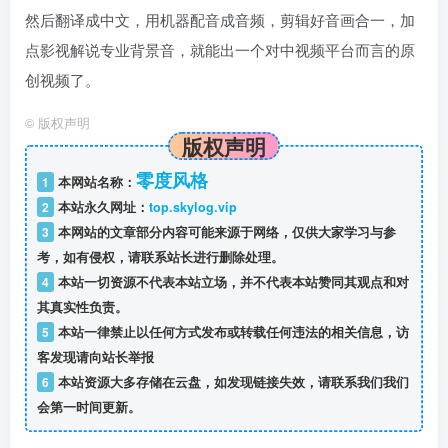
然后翻译成中文，用机器配音成音频，剪辑好音画合一，加
点影视解说专业背景音，就能出一个对中视频平台而言的原
创视频了。
©
版权声明
版权声明
零度风格
1
本网站名称：
2
本站永久网址：
top.skylog.vip
3
本网站的文章部分内容可能来源于网络，仅供大家学习与参
考，如有侵权，请联系站长进行删除处理。
4
本站一切资源不代表本站立场，并不代表本站赞同其观点和对
其真实性负责。
5
本站一律禁止以任何方式发布或转载任何违法的相关信息，访
客发现请向站长举报
6
本站资源大多存储在云盘，如发现链接失效，请联系我们我们
会第一时间更新。