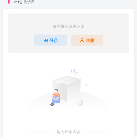
评论
抢沙发
请登录后发表评论
登录
注册
暂无评论内容