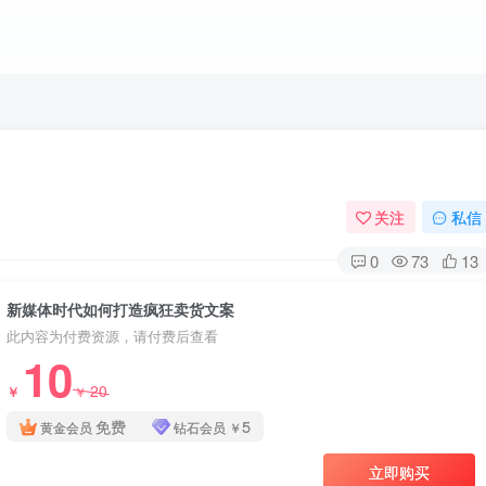
关注
私信
0
73
13
新媒体时代如何打造疯狂卖货文案
此内容为付费资源，请付费后查看
10
20
￥
￥
免费
5
黄金会员
钻石会员
￥
立即购买