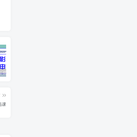
最新抖音影视号被评级申诉方法视频教程
惊天动地EP8_2021_VBOX双虚拟机单机版 win10可玩
孙悟空、猪悟能和沙悟净的真实身份
篇
品课