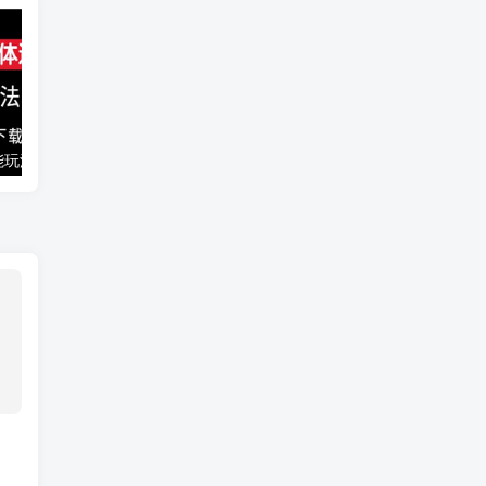
能玩法
千梦网创108计第77计：音乐解析流量变现站2.0（附最新源码）