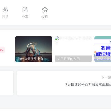
打赏
分享
收藏
W+
为什么天使头上有个圈？
第三只眼的作用
下一
7天快速起号百万播放实战精