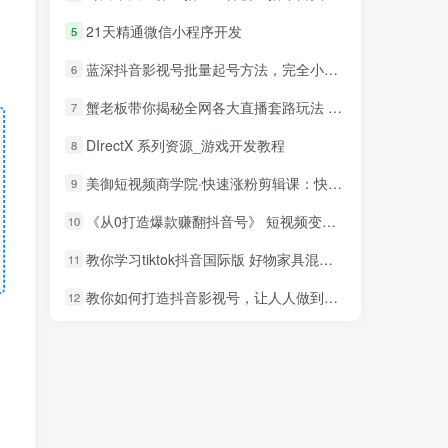
21天精通微信小程序开发
5
蓝深抖音影视号批量起号方法，完全小白带货变现，实操剪辑影视玩法（附软件）
6
蟹老板带你揭秘全网各大直播套路玩法 以及直播带货7大爆单玩法
7
DIrectX 系列资源_游戏开发教程
8
美御短视频商学院·快速涨粉剪辑课：快速突破涨粉1000的技巧，开启橱窗带货
9
《从0打造爆款赚翻抖音号》 短视频变现68个实操秘诀
10
教你学习tiktok抖音国际版 好物家具混剪【视频教程】
11
教你如何打造抖音影视号，让人人做到月入3万！（视频课程）
12