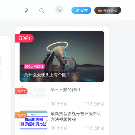
发布
开通会员
TOP1
292人已阅读
为什么天使头上有个圈？
第三只眼的作用
TOP2
2个月前
238人已阅读
最新抖音影视号被评级申诉
TOP3
方法视频教程
2个月前
203人已阅读