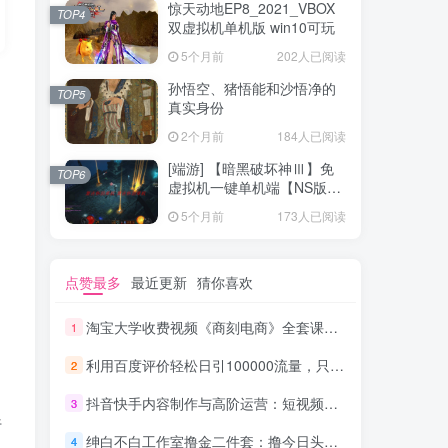
惊天动地EP8_2021_VBOX
TOP4
双虚拟机单机版 win10可玩
5个月前
202人已阅读
孙悟空、猪悟能和沙悟净的
TOP5
真实身份
2个月前
184人已阅读
[端游] 【暗黑破坏神Ⅲ】免
TOP6
虚拟机一键单机端【NS版
+PC版】
5个月前
173人已阅读
点赞最多
最近更新
猜你喜欢
淘宝大学收费视频《商刻电商》全套课程（共16节）_电商运营教程
1
利用百度评价轻松日引100000流量，只要你是执行力强的人，日赚1000元完全没问_网赚教程
2
抖音快手内容制作与高阶运营：短视频涨粉+变现实战训练营
3
行
绅白不白工作室撸金二件套：撸今日头条原创收益+小红书一单利润40块项目
4