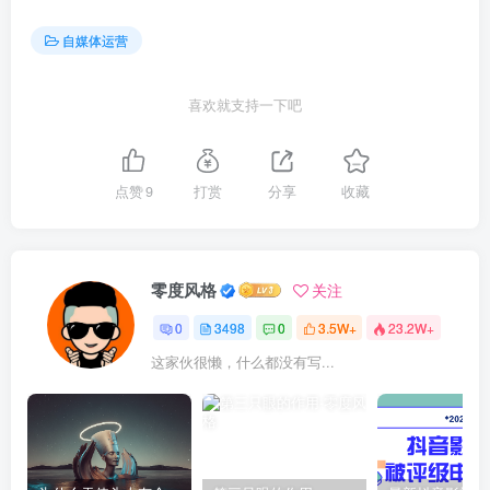
自媒体运营
喜欢就支持一下吧
点赞
9
打赏
分享
收藏
零度风格
关注
0
3498
0
3.5W+
23.2W+
这家伙很懒，什么都没有写...