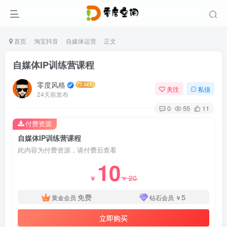
首页
淘宝抖音
自媒体运营
正文
自媒体IP训练营课程
零度风格
关注
私信
24天前发布
0
55
11
付费资源
自媒体IP训练营课程
此内容为付费资源，请付费后查看
10
20
￥
￥
免费
5
黄金会员
钻石会员
￥
立即购买