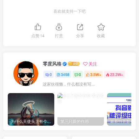
喜欢就支持一下吧
点赞
14
打赏
分享
收藏
零度风格
关注
0
3498
0
3.5W+
23.3W+
这家伙很懒，什么都没有写...
为什么天使头上有个圈？
第三只眼的作用