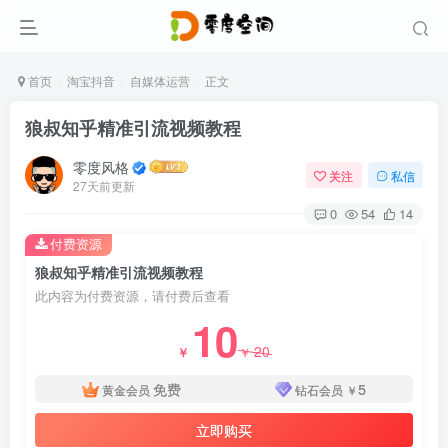
首页
淘宝抖音
自媒体运营
正文
狼叔知乎精准引流视频教程
零度风格
关注
私信
27天前更新
0
54
14
付费资源
狼叔知乎精准引流视频教程
此内容为付费资源，请付费后查看
10
20
￥
￥
免费
5
黄金会员
钻石会员
￥
立即购买