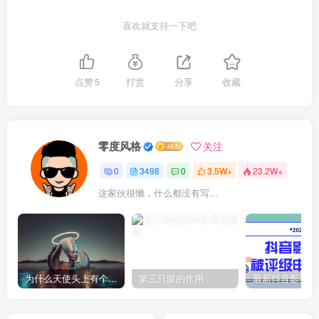
喜欢就支持一下吧
点赞
5
打赏
分享
收藏
零度风格
关注
0
3498
0
3.5W+
23.2W+
这家伙很懒，什么都没有写...
为什么天使头上有个圈？
第三只眼的作用