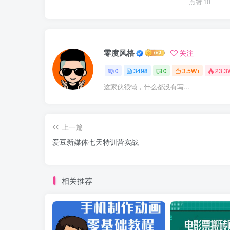
点赞
10
零度风格
关注
0
3498
0
3.5W+
23.3
这家伙很懒，什么都没有写...
上一篇
爱豆新媒体七天特训营实战
相关推荐