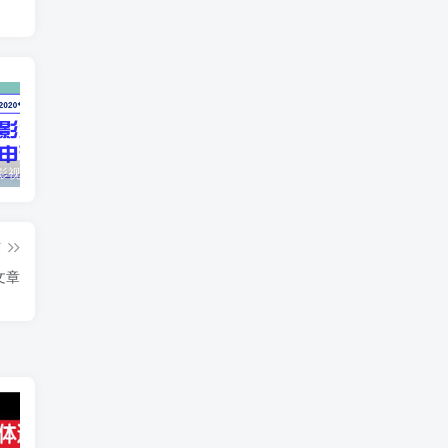
最新抖音影视号被评级申诉方法视频教程
惊天动地EP8_2021_VBOX双虚拟机单机版 win10可玩
孙悟空、猪悟能和沙悟净的真实身份
篇
文章