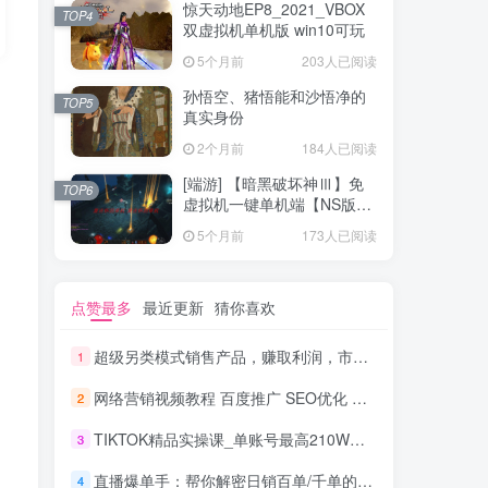
惊天动地EP8_2021_VBOX
TOP4
双虚拟机单机版 win10可玩
5个月前
203人已阅读
孙悟空、猪悟能和沙悟净的
TOP5
真实身份
2个月前
184人已阅读
[端游] 【暗黑破坏神Ⅲ】免
TOP6
虚拟机一键单机端【NS版
+PC版】
5个月前
173人已阅读
点赞最多
最近更新
猜你喜欢
超级另类模式销售产品，赚取利润，市场火爆，日赚100-300+_网赚教程
1
网络营销视频教程 百度推广 SEO优化 全套课程视频_网络营销教程
2
TIKTOK精品实操课_单账号最高210W粉丝
3
直播爆单手：帮你解密日销百单/千单的爆品、爆单秘籍
4