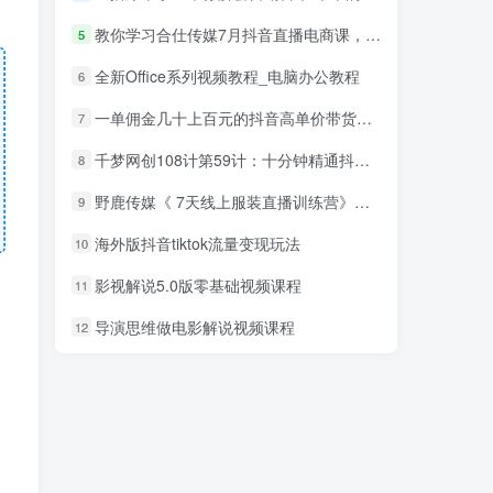
教你学习合仕传媒7月抖音直播电商课，以实战为主解决疑难问题
5
全新Office系列视频教程_电脑办公教程
6
一单佣金几十上百元的抖音高单价带货项目，核心套路月入几十万（共3节）
7
千梦网创108计第59计：十分钟精通抖音作品封面组合教学
8
野鹿传媒《 7天线上服装直播训练营》打造爆款日出万单
9
海外版抖音tiktok流量变现玩法
10
影视解说5.0版零基础视频课程
11
导演思维做电影解说视频课程
12