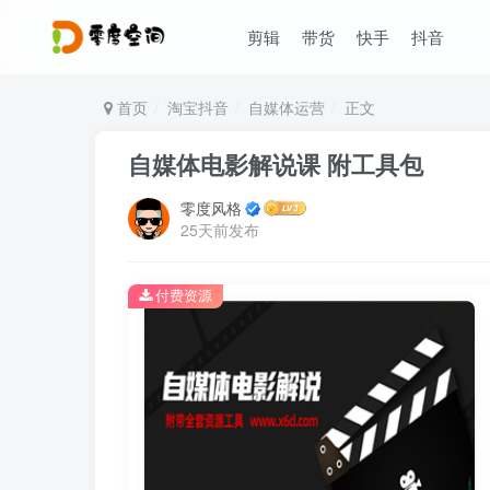
剪辑
带货
快手
抖音
首页
淘宝抖音
自媒体运营
正文
自媒体电影解说课 附工具包
零度风格
25天前发布
付费资源