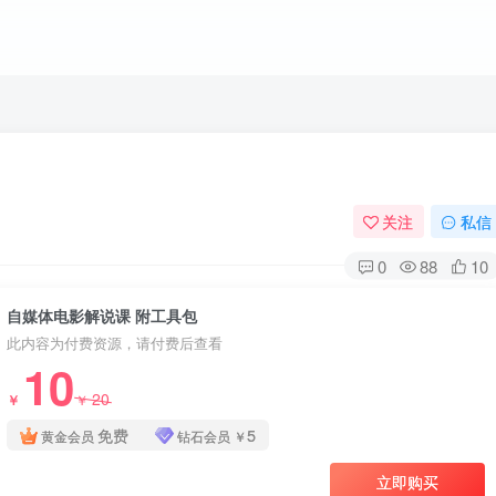
关注
私信
0
88
10
自媒体电影解说课 附工具包
此内容为付费资源，请付费后查看
10
20
￥
￥
免费
5
黄金会员
钻石会员
￥
立即购买