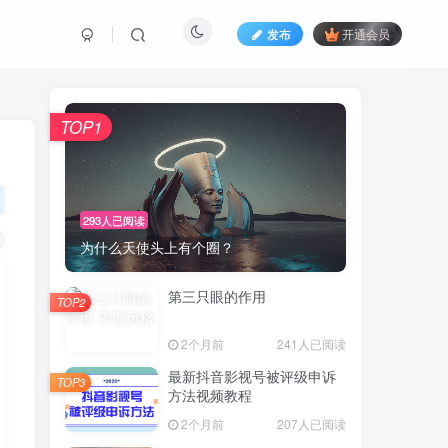
发布
开通会员
TOP1
293人已阅读
为什么天使头上有个圈？
第三只眼的作用
TOP2
2个月前
241人已阅读
最新抖音影视号被评级申诉
TOP3
方法视频教程
2个月前
207人已阅读