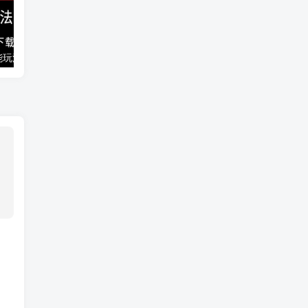
能玩法
千梦网创108计第77计：音乐解析流量变现站2.0（附最新源码）