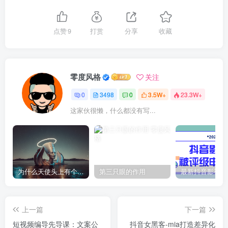
点赞
9
打赏
分享
收藏
零度风格
关注
0
3498
0
3.5W+
23.3W+
这家伙很懒，什么都没有写...
为什么天使头上有个圈？
第三只眼的作用
上一篇
下一篇
短视频编导先导课：​文案公
抖音女黑客-mia打造差异化