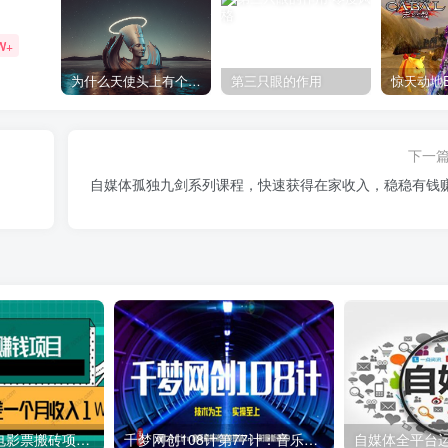
W+
为什么天使头上有个圈？
第三只眼的作用
下一
自媒体孤独九剑系列课程，快速获得在家收入，稳稳有钱
利用信息差操作电影票搬砖项目 有流量即可轻松月赚1W+
千梦网创108计第77计：音乐解析流量变现站2.0（附最新源码）
自媒体全平台