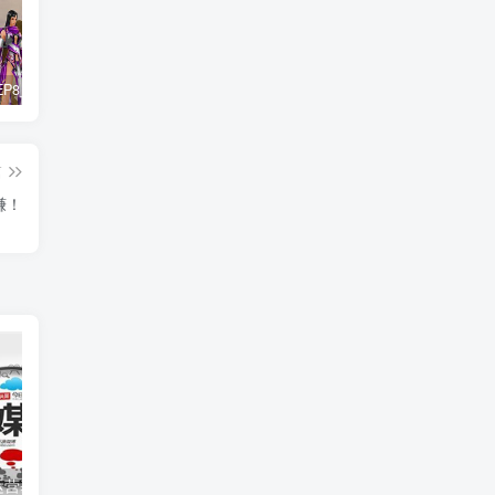
惊天动地EP8_2021_VBOX双虚拟机单机版 win10可玩
最新抖音影视号被评级申诉方法视频教程
孙悟空、猪悟能和沙悟净的真实身份
篇
赚！
运营基础
新媒体高级技能玩法