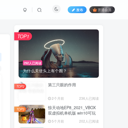
发布
开通会员
TOP1
292人已阅读
为什么天使头上有个圈？
第三只眼的作用
TOP2
2个月前
236人已阅读
惊天动地EP8_2021_VBOX
TOP3
双虚拟机单机版 win10可玩
5个月前
202人已阅读