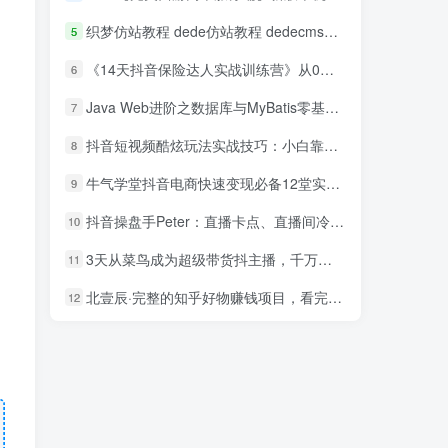
织梦仿站教程 dede仿站教程 dedecms仿站教程
5
《14天抖音保险达人实战训练营》从0开始-搭建账号-拍摄剪辑-获客到打造爆款
6
Java Web进阶之数据库与MyBatis零基础入门到精通视频教程
7
抖音短视频酷炫玩法实战技巧：小白靠搬运也能月入1万到10万(6节视频)
8
牛气学堂抖音电商快速变现必备12堂实战课
9
抖音操盘手Peter：直播卡点、直播间冷启动分享
10
3天从菜鸟成为超级带货抖主播，千万级抖主播培育方案（价值980元）
11
北壹辰·完整的知乎好物赚钱项目，看完即刻上手操作
12