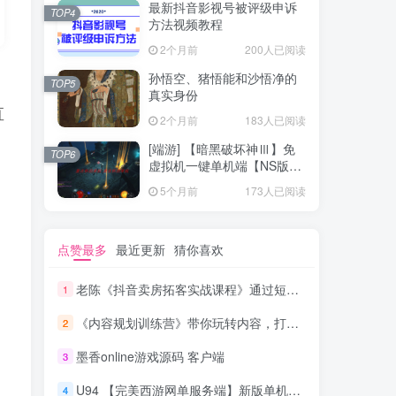
最新抖音影视号被评级申诉
TOP4
方法视频教程
2个月前
200人已阅读
孙悟空、猪悟能和沙悟净的
TOP5
真实身份
直
2个月前
183人已阅读
[端游] 【暗黑破坏神Ⅲ】免
TOP6
虚拟机一键单机端【NS版
+PC版】
5个月前
173人已阅读
点赞最多
最近更新
猜你喜欢
老陈《抖音卖房拓客实战课程》通过短视频引流拓客
1
《内容规划训练营》带你玩转内容，打造爆文，自媒体人必看
2
墨香online游戏源码 客户端
3
U94 【完美西游网单服务端】新版单机一键安装游戏客户端带GM管理工具[附安装搭建教程]
4