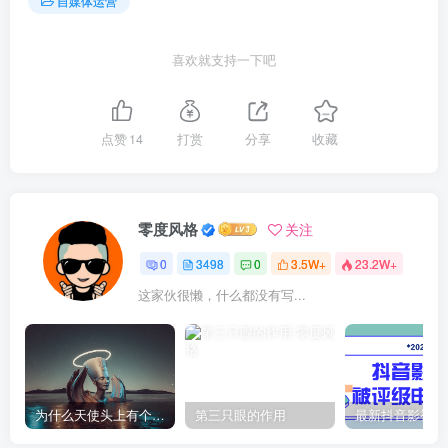
自媒体运营
喜欢就支持一下吧
点赞
14
打赏
分享
收藏
零度风格
关注
0
3498
0
3.5W+
23.2W+
这家伙很懒，什么都没有写...
为什么天使头上有个圈？
第三只眼的作用