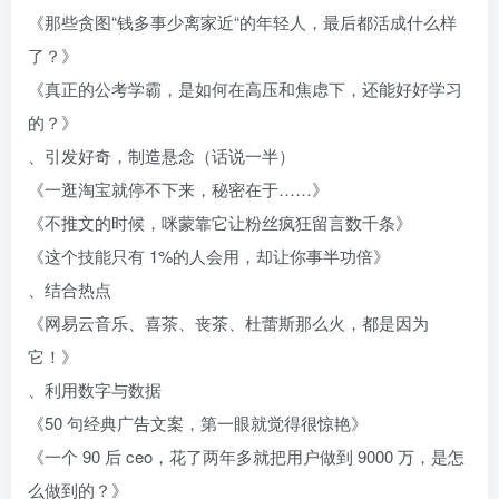
《那些贪图“钱多事少离家近“的年轻人，最后都活成什么样
了？》
《真正的公考学霸，是如何在高压和焦虑下，还能好好学习
的？》
、引发好奇，制造悬念（话说一半）
《一逛淘宝就停不下来，秘密在于……》
《不推文的时候，咪蒙靠它让粉丝疯狂留言数千条》
《这个技能只有 1%的人会用，却让你事半功倍》
、结合热点
《网易云音乐、喜茶、丧茶、杜蕾斯那么火，都是因为
它！》
、利用数字与数据
《50 句经典广告文案，第一眼就觉得很惊艳》
《一个 90 后 ceo，花了两年多就把用户做到 9000 万，是怎
么做到的？》