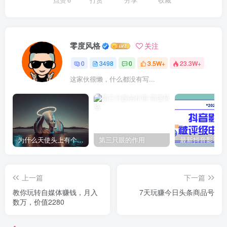
点赞
6
打赏
分享
收藏
零度风格
关注
0
3498
0
3.5W+
23.3W+
这家伙很懒，什么都没有写...
为什么天使头上有个圈？
第三只眼的作用
上一篇
下一篇
教你玩转自媒体赚钱，月入
7天玩赚今日头条商品号
数万，价值2280