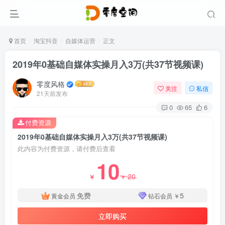
首页
淘宝抖音
自媒体运营
正文
2019年0基础自媒体实操月入3万(共37节视频课)
零度风格
关注
私信
21天前发布
0
65
6
付费资源
2019年0基础自媒体实操月入3万(共37节视频课)
此内容为付费资源，请付费后查看
10
20
￥
￥
免费
5
黄金会员
钻石会员
￥
立即购买