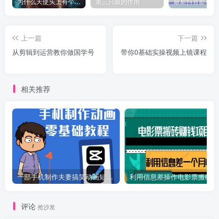
为什么天使头上有个圈？
第三只眼的作用
上一篇
下一篇
从剪辑到运营教你做国学号
带你0基础实操视频上镜课程
相关推荐
一部手机制作夫妻搞笑动画短视频教程，零基础也能快速上手
利
评论
抢沙发