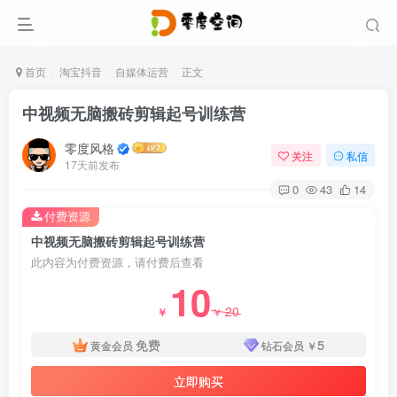
首页
淘宝抖音
自媒体运营
正文
中视频无脑搬砖剪辑起号训练营
零度风格
关注
私信
17天前发布
0
43
14
付费资源
中视频无脑搬砖剪辑起号训练营
此内容为付费资源，请付费后查看
10
20
￥
￥
免费
5
黄金会员
钻石会员
￥
立即购买