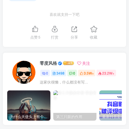
喜欢就支持一下吧
点赞
5
打赏
分享
收藏
零度风格
关注
0
3498
0
3.5W+
23.2W+
这家伙很懒，什么都没有写...
为什么天使头上有个圈？
第三只眼的作用