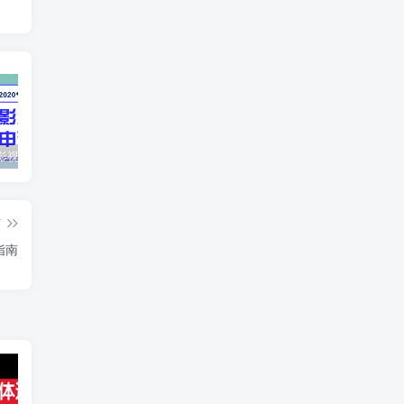
最新抖音影视号被评级申诉方法视频教程
惊天动地EP8_2021_VBOX双虚拟机单机版 win10可玩
孙悟空、猪悟能和沙悟净的真实身份
篇
指南