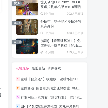
惊天动地EP8_2021_VBOX
TOP4
双虚拟机单机版 win10可玩
5个月前
202人已阅读
孙悟空、猪悟能和沙悟净的
TOP5
真实身份
2个月前
183人已阅读
[端游] 【暗黑破坏神Ⅲ】免
TOP6
虚拟机一键单机端【NS版
+PC版】
5个月前
173人已阅读
点赞最多
最近更新
猜你喜欢
宝端【侠义道1】收藏版一键端怀旧2D武侠PC电脑单机游戏 局域网联机
1
来
空隙西游_回合制悠闲之魂魄摆渡_VM镜像一键端+Linux进修手工端
2
铺
行业网站运营方案（旅游行业）_网络营销教程
3
UNITY 5.X游戏开发指南_游戏开发教程
4