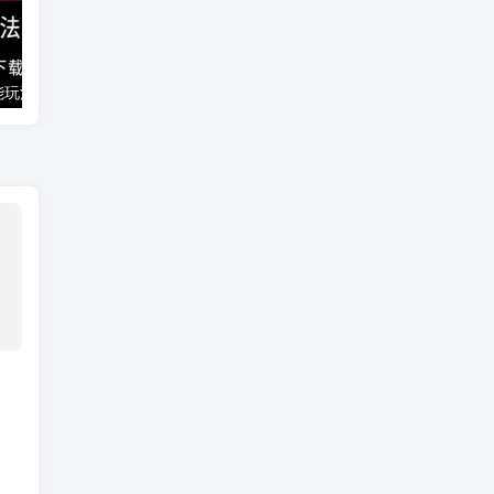
能玩法
千梦网创108计第77计：音乐解析流量变现站2.0（附最新源码）