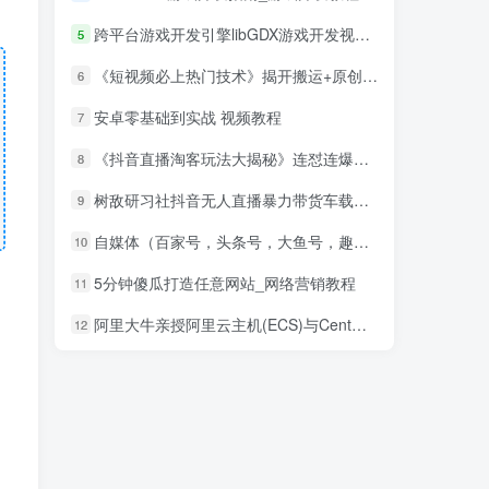
跨平台游戏开发引擎libGDX游戏开发视频_游戏开发教程
5
《短视频必上热门技术》揭开搬运+原创视频的爆品技巧，发一个热一个
6
安卓零基础到实战 视频教程
7
《抖音直播淘客玩法大揭秘》连怼连爆，高权重起号，圈内人必看
8
树敌‮习研‬社抖音无人直播暴力带货车载U盘必出单，单号单日产出300纯利润
9
自媒体（百家号，头条号，大鱼号，趣头条）从0到1，新手号到收益，批量玩法！
10
5分钟傻瓜打造任意网站_网络营销教程
11
阿里大牛亲授阿里云主机(ECS)与CentOS7实战视频教程
12