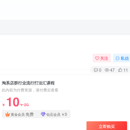
关注
私信
0
47
11
淘系店群行业流行打法汇课程
此内容为付费资源，请付费后查看
10
20
￥
￥
免费
5
黄金会员
钻石会员
￥
立即购买