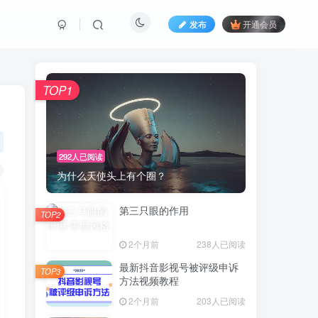
发布
开通会员
TOP1
292人已阅读
为什么天使头上有个圈？
第三只眼的作用
TOP2
2个月前
238人已阅读
最新抖音影视号被评级申诉
TOP3
方法视频教程
2个月前
203人已阅读