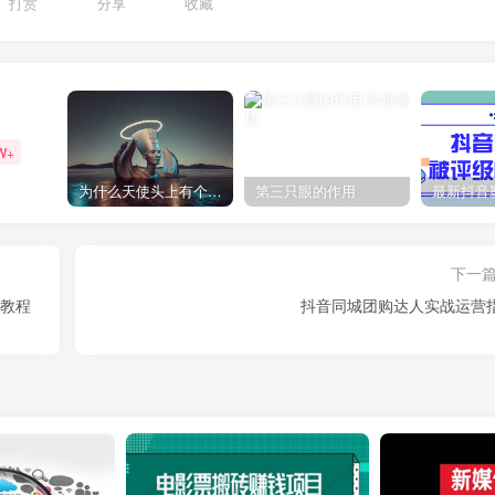
打赏
分享
收藏
W+
为什么天使头上有个圈？
第三只眼的作用
下一
O教程
抖音同城团购达人实战运营