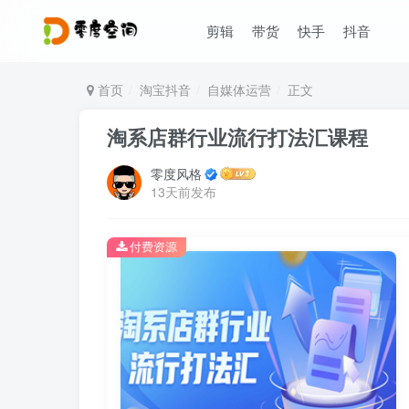
剪辑
带货
快手
抖音
首页
淘宝抖音
自媒体运营
正文
淘系店群行业流行打法汇课程
零度风格
13天前发布
付费资源