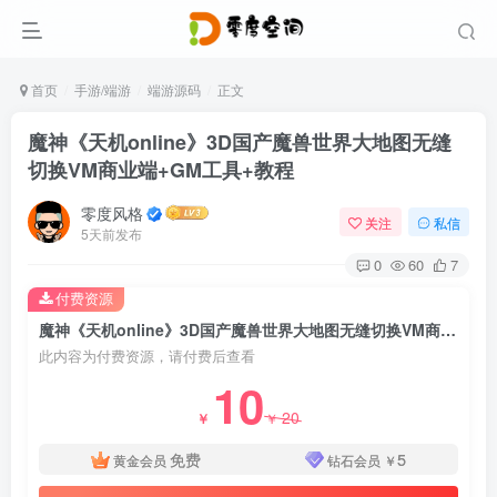
首页
手游/端游
端游源码
正文
魔神《天机online》3D国产魔兽世界大地图无缝
切换VM商业端+GM工具+教程
零度风格
关注
私信
5天前发布
0
60
7
付费资源
魔神《天机online》3D国产魔兽世界大地图无缝切换VM商业端+GM工具+教程
此内容为付费资源，请付费后查看
10
20
￥
￥
免费
5
黄金会员
钻石会员
￥