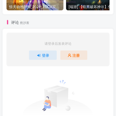
惊天动地EP8_2021_VBOX双虚拟机单机版 win10可玩
[端游] 【
评论
抢沙发
请登录后发表评论
登录
注册