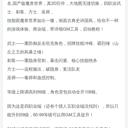
名,国产版魔兽世界，真3D巨作，大地图无缝切换，四职业武
士、刺客、方士、巫师 。
技能跟魔兽世界如出一辙，画面古典史诗国风，给你不一样
的游戏体验。商业端，带详细GM工具，启动教程！
武士——重防御反击坦克角色，招牌技能冲锋、霸烈锤（山
丘之王的风暴之锤）
刺客——重隐身背刺，暴击闪避、核心技能绝杀
方士——远程施法，破隐身，复活队友
巫师——毒师和蛊惑控制。
等级上限调高到99级，角色背包自动全开108格。
因为这是四职业端（还有个猎人五职业端没找到），所以只
能升到59级，60-99等级可以用GM工具提升！