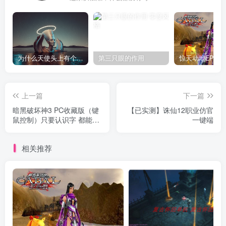
为什么天使头上有个圈？
第三只眼的作用
上一篇
下一篇
暗黑破坏神3 PC收藏版（键
【已实测】诛仙12职业仿官
鼠控制）只要认识字 都能架
一键端
设
相关推荐