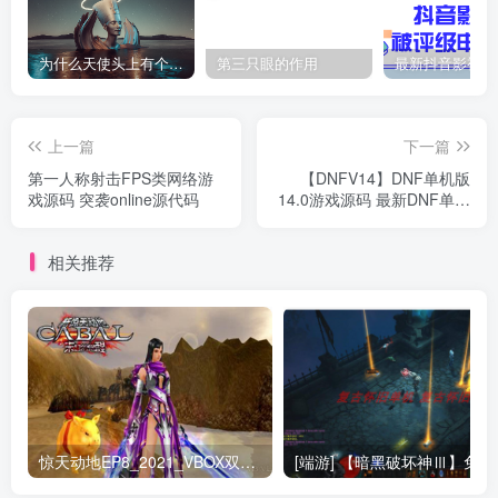
为什么天使头上有个圈？
第三只眼的作用
上一篇
下一篇
第一人称射击FPS类网络游
【DNFV14】DNF单机版
戏源码 突袭online源代码
14.0游戏源码 最新DNF单机
v14希望之光 网游地下城与
勇士 送存档
相关推荐
惊天动地EP8_2021_VBOX双虚拟机单机版 win10可玩
[端游] 【