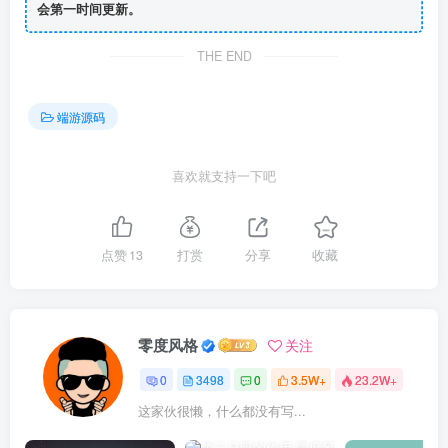
会第一时间更新。
THE END
端游源码
喜欢就支持一下吧
点赞
13
打赏
分享
收藏
零度风格
关注
0
3498
0
3.5W+
23.2W+
这家伙很懒，什么都没有写...