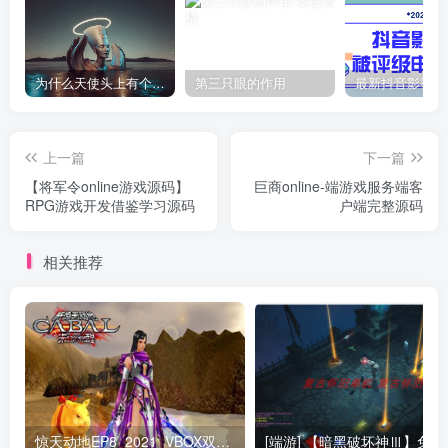
为什么天使头上有个圈？
第三只眼的作用
上一篇
下一篇
【将军令online游戏源码】
巨商online-端游戏服务端客
RPG游戏开发借鉴学习源码
户端完整源码
相关推荐
惊天动地EP8_2021_VBOX双虚拟机单机版 win10可玩
[端游] 【