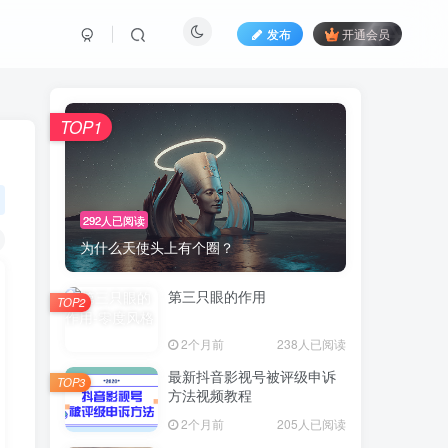
发布
开通会员
TOP1
292人已阅读
为什么天使头上有个圈？
第三只眼的作用
TOP2
2个月前
238人已阅读
最新抖音影视号被评级申诉
TOP3
方法视频教程
2个月前
205人已阅读