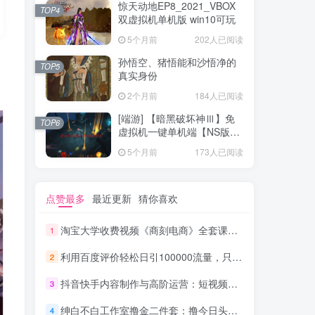
惊天动地EP8_2021_VBOX
TOP4
双虚拟机单机版 win10可玩
5个月前
202人已阅读
孙悟空、猪悟能和沙悟净的
TOP5
真实身份
2个月前
184人已阅读
[端游] 【暗黑破坏神Ⅲ】免
TOP6
虚拟机一键单机端【NS版
+PC版】
5个月前
173人已阅读
点赞最多
最近更新
猜你喜欢
淘宝大学收费视频《商刻电商》全套课程（共16节）_电商运营教程
1
利用百度评价轻松日引100000流量，只要你是执行力强的人，日赚1000元完全没问_网赚教程
2
抖音快手内容制作与高阶运营：短视频涨粉+变现实战训练营
3
绅白不白工作室撸金二件套：撸今日头条原创收益+小红书一单利润40块项目
4