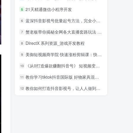
21天精通微信小程序开发
5
蓝深抖音影视号批量起号方法，完全小白带货变现，实操剪辑影视玩法（附软件）
6
蟹老板带你揭秘全网各大直播套路玩法 以及直播带货7大爆单玩法
7
DIrectX 系列资源_游戏开发教程
8
美御短视频商学院·快速涨粉剪辑课：快速突破涨粉1000的技巧，开启橱窗带货
9
《从0打造爆款赚翻抖音号》 短视频变现68个实操秘诀
10
教你学习tiktok抖音国际版 好物家具混剪【视频教程】
11
教你如何打造抖音影视号，让人人做到月入3万！（视频课程）
12