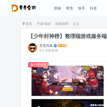
剪辑
带货
快手
抖音
首页
手游/端游
端游源码
正文
【少年封神榜】整理端游戏服务端+
零度风格
5个月前发布
付费资源