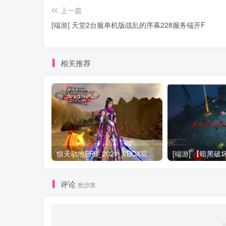
上一篇
[端游] 天堂2台服单机版战乱的序幕228服务端开F
相关推荐
惊天动地EP8_2021_VBOX双虚拟机单机版 win10可玩
评论
抢沙发