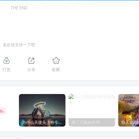
THE END
喜欢就支持一下吧
打赏
分享
收藏
W+
为什么天使头上有个圈？
第三只眼的作用