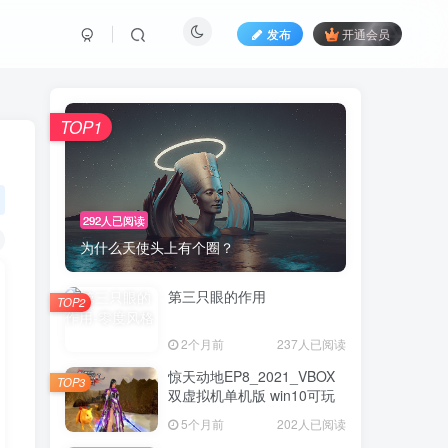
发布
开通会员
TOP1
292人已阅读
为什么天使头上有个圈？
第三只眼的作用
TOP2
2个月前
237人已阅读
惊天动地EP8_2021_VBOX
TOP3
双虚拟机单机版 win10可玩
5个月前
202人已阅读