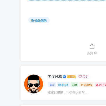
端游源码
点赞
10
零度风格
关注
0
3498
0
3.5W+
23.1
这家伙很懒，什么都没有写...