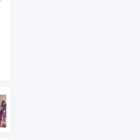
惊天动地EP8_2021_VBOX双虚拟机单机版 win10可玩
最新抖音影视号被评级申诉方法视频教程
孙悟空、猪悟能和沙悟净的真实身份