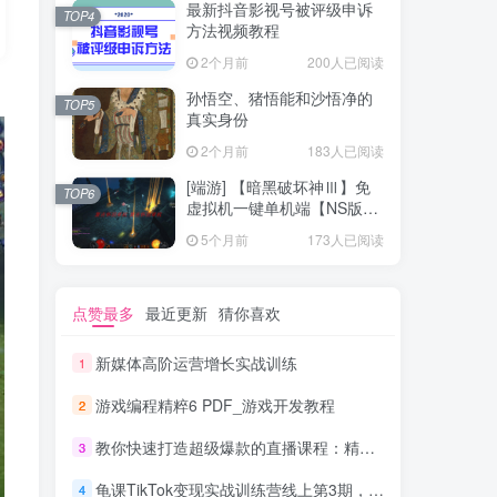
最新抖音影视号被评级申诉
TOP4
方法视频教程
2个月前
200人已阅读
孙悟空、猪悟能和沙悟净的
TOP5
真实身份
2个月前
183人已阅读
[端游] 【暗黑破坏神Ⅲ】免
TOP6
虚拟机一键单机端【NS版
+PC版】
5个月前
173人已阅读
点赞最多
最近更新
猜你喜欢
新媒体高阶运营增长实战训练
1
游戏编程精粹6 PDF_游戏开发教程
2
教你快速打造超级爆款的直播课程：精炼干货的4S玩法（视频干货）
3
龟课TikTok变现实战训练营线上第3期，轻松月入10000+
4