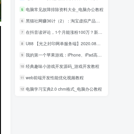
电脑常见故障排除资料大全_电脑办公教程
5
黑猫社网赚36计（2）：淘宝虚拟产品赚钱项目
6
在抖音读评论，1个月能涨粉100万？新的财富密码
7
U88 【光之封印网单服务端】2020.08最新整理修复版一键安装游戏客户端
8
我的第一个苹果游戏：iPhone、iPad高端3D游戏从创意到App Store全程实录_游戏开发教程
9
经典趣味小游戏开发源码_游戏开发教程
10
web前端开发性能优化视频教程
11
电脑学习宝典2.0 chm格式_电脑办公教程
12