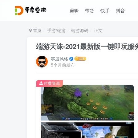
剪辑
带货
快手
抖音
首页
手游/端游
端游源码
正文
端游天诛-2021最新版一键即玩服
零度风格
5个月前发布
付费资源