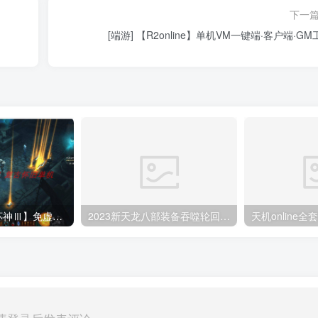
下一
[端游] 【R2online】单机VM一键端·客户端·GM
[端游] 【暗黑破坏神Ⅲ】免虚拟机一键单机端【NS版+PC版】
2023新天龙八部装备吞噬轮回版一键端GM工具虚拟机一键端
天机online