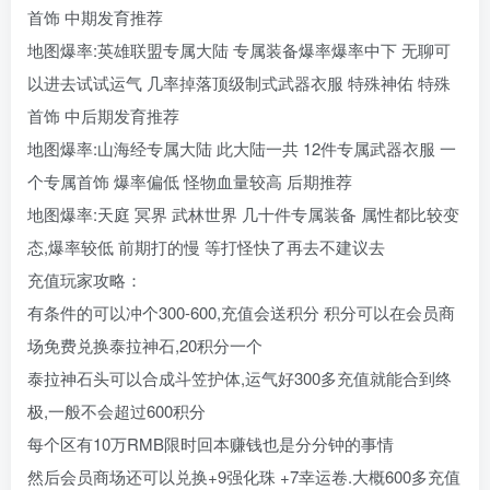
首饰 中期发育推荐
地图爆率:英雄联盟专属大陆 专属装备爆率爆率中下 无聊可
以进去试试运气 几率掉落顶级制式武器衣服 特殊神佑 特殊
首饰 中后期发育推荐
地图爆率:山海经专属大陆 此大陆一共 12件专属武器衣服 一
个专属首饰 爆率偏低 怪物血量较高 后期推荐
地图爆率:天庭 冥界 武林世界 几十件专属装备 属性都比较变
态,爆率较低 前期打的慢 等打怪快了再去不建议去
充值玩家攻略：
有条件的可以冲个300-600,充值会送积分 积分可以在会员商
场免费兑换泰拉神石,20积分一个
泰拉神石头可以合成斗笠护体,运气好300多充值就能合到终
极,一般不会超过600积分
每个区有10万RMB限时回本赚钱也是分分钟的事情
然后会员商场还可以兑换+9强化珠 +7幸运卷.大概600多充值