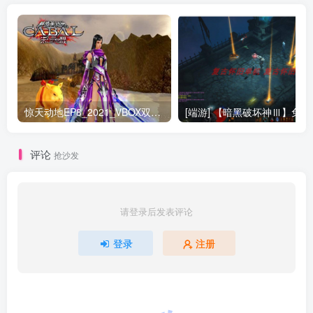
惊天动地EP8_2021_VBOX双虚拟机单机版 win10可玩
[端游] 【
评论
抢沙发
请登录后发表评论
登录
注册