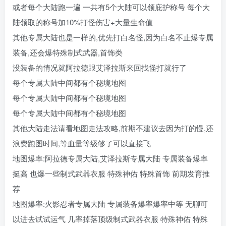
或者每个大陆跑一遍 一共有5个大陆可以领庇护称号 每个大
陆领取的称号加10%打怪伤害+大量生命值
其他专属大陆也是一样的,优先打白名怪,因为白名不止爆专属
装备,还会爆特殊制式武器,首饰类
没装备的情况就阿拉德跟艾泽拉斯来回找怪打就行了
每个专属大陆中间都有个秘境地图
每个专属大陆中间都有个秘境地图
每个专属大陆中间都有个秘境地图
其他大陆走法请看地图走法攻略,前期不建议去因为打的慢,还
浪费跑图时间,等血量等级够了可以直接飞
地图爆率:阿拉德专属大陆,艾泽拉斯专属大陆 专属装备爆率
挺高 也爆一些制式武器衣服 特殊神佑 特殊首饰 前期发育推
荐
地图爆率:火影忍者专属大陆 专属装备爆率爆率中等 无聊可
以进去试试运气 几率掉落顶级制式武器衣服 特殊神佑 特殊