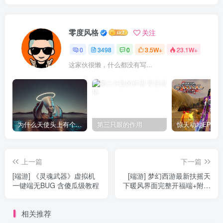
零度风格
关注
0
3498
0
3.5W+
23.1W+
这家伙很懒，什么都没有写...
为什么天使头上有个圈？
第三只眼的作用
上一篇
下一篇
[端游] 《灵魂武器》虚拟机
[端游] 梦幻西游最新扶摇天
一键端无BUG 含傻瓜级教程
下暖风界面完整开福端+附带
完整源码
相关推荐