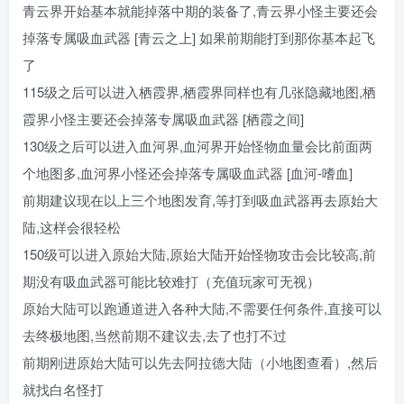
青云界开始基本就能掉落中期的装备了,青云界小怪主要还会
掉落专属吸血武器 [青云之上] 如果前期能打到那你基本起飞
了
115级之后可以进入栖霞界,栖霞界同样也有几张隐藏地图,栖
霞界小怪主要还会掉落专属吸血武器 [栖霞之间]
130级之后可以进入血河界,血河界开始怪物血量会比前面两
个地图多,血河界小怪还会掉落专属吸血武器 [血河-嗜血]
前期建议现在以上三个地图发育,等打到吸血武器再去原始大
陆,这样会很轻松
150级可以进入原始大陆,原始大陆开始怪物攻击会比较高,前
期没有吸血武器可能比较难打（充值玩家可无视）
原始大陆可以跑通道进入各种大陆,不需要任何条件,直接可以
去终极地图,当然前期不建议去,去了也打不过
前期刚进原始大陆可以先去阿拉德大陆（小地图查看）,然后
就找白名怪打