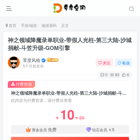
首页
手游/端游
端游源码
正文
神之领域降魔录单职业-带假人光柱-第三大陆-沙城
捐献-斗笠升级-GOM引擎
零度风格
关注
私信
5个月前发布
0
83
6
付费资源
神之领域降魔录单职业-带假人光柱-第三大陆-沙城捐献-斗笠升级-GOM引擎
此内容为付费资源，请付费后查看
10
20
￥
￥
免费
5
黄金会员
钻石会员
￥