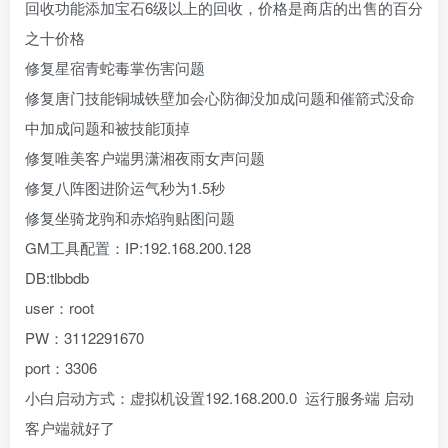
回收功能添加宝石6级以上的回收，价格是商店的出售的百分
之十价格
修复星宿青蛇毒掌伤害问题
修复唐门技能铜城铁壁加会心防御没加成问题和催箭式没命
中加成问题和被技能顶掉
修复唯美客户端男潇湘夜雨女声问题
修复八阵图进阶运气秒为1.5秒
修复坐骑龙驹和赤焰驹贴图问题
GM工具配置：IP:192.168.200.128
DB:tlbbdb
user：root
PW：3112291670
port：3306
小白启动方式：虚拟机设置192.168.200.0 运行服务端 启动
客户端就好了