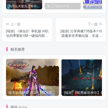
为什么天使头上有个圈？
第三只眼的作用
上一篇
下一篇
[端游] 《诛仙3》单机版16职
[端游] 分享典藏735版本110
业四季繁歌VM一键端内附
级魔兽世界畅玩版，非虚拟
GM工具全套，最新最全送虚
机，一键部署，千人AI陪玩
拟机GM命令
相关推荐
惊天动地EP8_2021_VBOX双虚拟机单机版 win10可玩
[端游] 【
评论
抢沙发