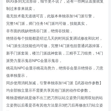
BUG多到无法形容，细节更不说了，还有一些网店直接就复
制过来拿来就卖，
毫无技术毫无道德可言，此版本单独添加14门派引擎，
完整14门派，师门任务14门派均可做，技能真实，
非市面的残缺绝情谷门派，绝情谷技能，
绝情谷每个技能都是经过几天的时间反复调试修改和比对，
14门派生活技能也均可做，完整14门派包括普通武器掉落，
新手门派套装，楼兰门派战神套装，三精手工刀组类，14门
派势力显示鬼谷NPC会显示鬼谷，
桃花岛NPC会显示桃花岛势力，绝情谷会显示绝情谷，刀意
值单独显示，
同步使用消耗加减，引擎单独添加14门派【武器动作参数】
均全部独立显示不需要共享其他门派的动作ID参数，
唯独遗憾的就是做不出三把刀所以站立姿势只能用双短的站
立姿势以后看是否有其他方法显示3把刀后再修改3刀站立姿