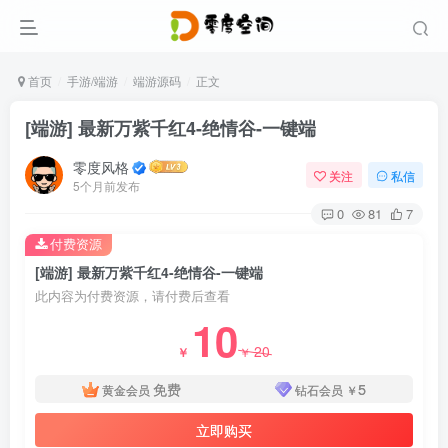
首页
手游/端游
端游源码
正文
[端游] 最新万紫千红4-绝情谷-一键端
零度风格
关注
私信
5个月前发布
0
81
7
付费资源
[端游] 最新万紫千红4-绝情谷-一键端
此内容为付费资源，请付费后查看
10
20
￥
￥
免费
5
黄金会员
钻石会员
￥
立即购买