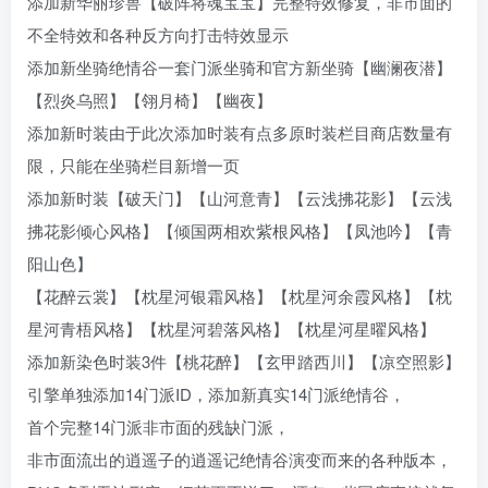
添加新华丽珍兽【破阵将魂宝宝】完整特效修复，非市面的
不全特效和各种反方向打击特效显示
添加新坐骑绝情谷一套门派坐骑和官方新坐骑【幽澜夜潜】
【烈炎乌照】【翎月椅】【幽夜】
添加新时装由于此次添加时装有点多原时装栏目商店数量有
限，只能在坐骑栏目新增一页
添加新时装【破天门】【山河意青】【云浅拂花影】【云浅
拂花影倾心风格】【倾国两相欢紫根风格】【凤池吟】【青
阳山色】
【花醉云裳】【枕星河银霜风格】【枕星河余霞风格】【枕
星河青梧风格】【枕星河碧落风格】【枕星河星曜风格】
添加新染色时装3件【桃花醉】【玄甲踏西川】【凉空照影】
引擎单独添加14门派ID，添加新真实14门派绝情谷，
首个完整14门派非市面的残缺门派，
非市面流出的逍遥子的逍遥记绝情谷演变而来的各种版本，