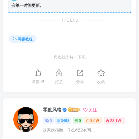
会第一时间更新。
THE END
网赚教程
喜欢就支持一下吧
点赞
15
打赏
分享
收藏
零度风格
关注
0
3498
0
3.5W+
23.1W+
这家伙很懒，什么都没有写...