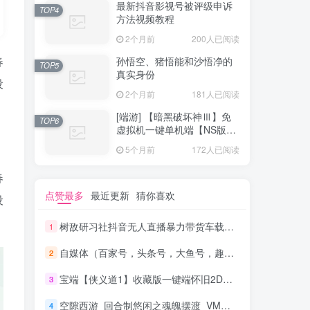
最新抖音影视号被评级申诉
TOP4
方法视频教程
2个月前
200人已阅读
春
孙悟空、猪悟能和沙悟净的
TOP5
真实身份
设
2个月前
181人已阅读
[端游] 【暗黑破坏神Ⅲ】免
TOP6
虚拟机一键单机端【NS版
+PC版】
5个月前
172人已阅读
春
点赞最多
最近更新
猜你喜欢
设
树敌‮习研‬社抖音无人直播暴力带货车载U盘必出单，单号单日产出300纯利润
1
自媒体（百家号，头条号，大鱼号，趣头条）从0到1，新手号到收益，批量玩法！
2
宝端【侠义道1】收藏版一键端怀旧2D武侠PC电脑单机游戏 局域网联机
3
空隙西游_回合制悠闲之魂魄摆渡_VM镜像一键端+Linux进修手工端
4