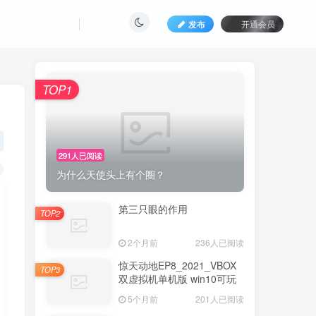
发布
开通会员
TOP1
291人已阅读
为什么天使头上有个圈？
第三只眼的作用
TOP2
2个月前
236人已阅读
惊天动地EP8_2021_VBOX
TOP3
双虚拟机单机版 win10可玩
5个月前
201人已阅读