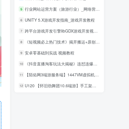
行业网站运营方案（旅游行业）_网络营销教程
5
UNITY 5.X游戏开发指南_游戏开发教程
6
跨平台游戏开发引擎libGDX游戏开发视频_游戏开发教程
7
《短视频必上热门技术》揭开搬运+原创视频的爆品技巧，发一个热一个
8
安卓零基础到实战 视频教程
9
《抖音直播淘客玩法大揭秘》连怼连爆，高权重起号，圈内人必看
10
【陌佑网3端游服务端】1447VM虚拟机镜像160级封神装14职业类型仙界全幅本单机游戏一键安装客户端
11
U120 【怀旧劲舞团10.6端游】手工架设怀旧劲舞团服务端带外网搭建教程[内附安装说明]
12