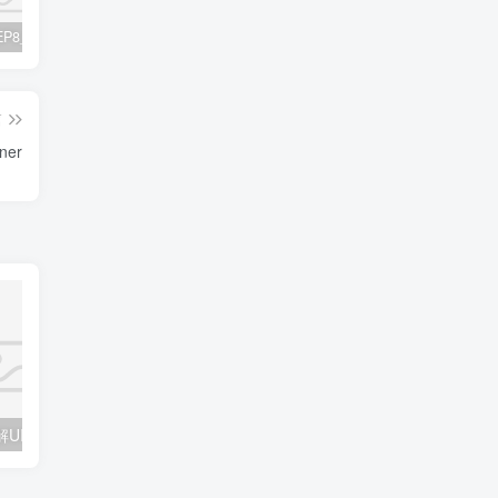
惊天动地EP8_2021_VBOX双虚拟机单机版 win10可玩
最新抖音影视号被评级申诉方法视频教程
孙悟空、猪悟能和沙悟净的真实身份
篇
er
认知与设计:理解UI设计准则（第2版） 完整版PDF_UI设计教程
站长素材复活节图形psd素材集 psd素材文件下载
房地产网站免