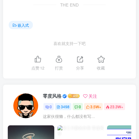
THE END
嵌入式
喜欢就支持一下吧
点赞
12
打赏
分享
收藏
零度风格
关注
0
3498
0
3.5W+
23.3W+
这家伙很懒，什么都没有写...