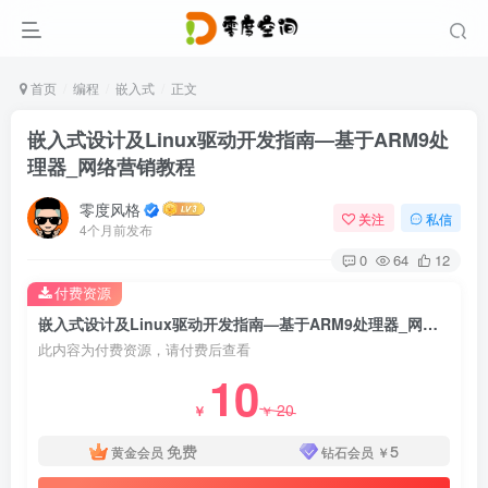
首页
编程
嵌入式
正文
嵌入式设计及Linux驱动开发指南—基于ARM9处
理器_网络营销教程
零度风格
关注
私信
4个月前发布
0
64
12
付费资源
嵌入式设计及Linux驱动开发指南—基于ARM9处理器_网络营销教程
此内容为付费资源，请付费后查看
10
20
￥
￥
免费
5
黄金会员
钻石会员
￥